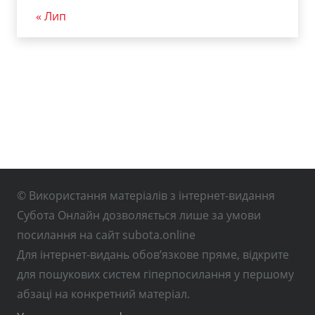
« Лип
© Використання матеріалів з інтернет-видання
Субота Онлайн дозволяється лише за умови
посилання на сайт subota.online
Для інтернет-видань обов’язкове пряме, відкрите
для пошукових систем гіперпосилання у першому
абзаці на конкретний матеріал.