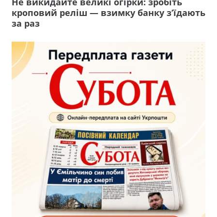
Не викидайте великі огірки: зробіть
кроповий реліш — взимку банку з’їдають
за раз