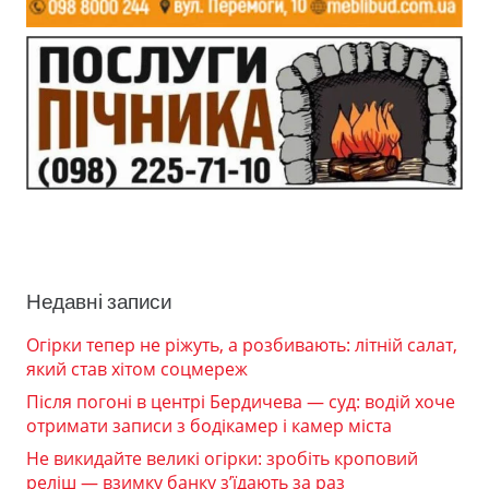
Недавні записи
Огірки тепер не ріжуть, а розбивають: літній салат,
який став хітом соцмереж
Після погоні в центрі Бердичева — суд: водій хоче
отримати записи з бодікамер і камер міста
Не викидайте великі огірки: зробіть кроповий
реліш — взимку банку з’їдають за раз