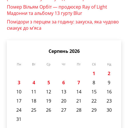
Помер Вільям Орбіт — продюсер Ray of Light
Мадонни та альбому 13 гурту Blur
Помідори з перцем за годину: закуска, яка чудово
смакує до м’яса
Серпень 2026
Пн
Вт
Ср
Чт
Пт
Сб
Нд
1
2
3
4
5
6
7
8
9
10
11
12
13
14
15
16
17
18
19
20
21
22
23
24
25
26
27
28
29
30
31