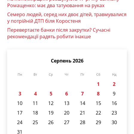
Ромащенко: має два татуювання на руках
Семеро людей, серед них двоє дітей, травмувалися
у потрійній ДТП біля Коростеня
Перевертаєте банки після закрутки? Сучасні
рекомендації радять робити інакше
Серпень 2026
Пн
Вт
Ср
Чт
Пт
Сб
Нд
1
2
3
4
5
6
7
8
9
10
11
12
13
14
15
16
17
18
19
20
21
22
23
24
25
26
27
28
29
30
31