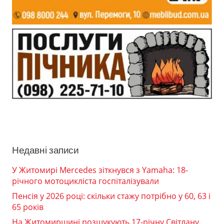
Недавні записи
У Житомирі Mercedes зіткнувся з Yamaha: 18-
річного мотоцикліста госпіталізували
Пенсія у 2026 році: скільки стажу потрібно у 60, 63 і
65 років
На Житомирщині розшукують 17-річну Світлану