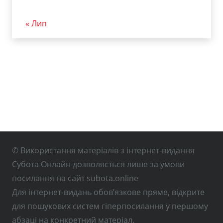
« Лип
© Використання матеріалів з інтернет-видання
Субота Онлайн дозволяється лише за умови
посилання на сайт subota.online
Для інтернет-видань обов’язкове пряме, відкрите
для пошукових систем гіперпосилання у першому
абзаці на конкретний матеріал.