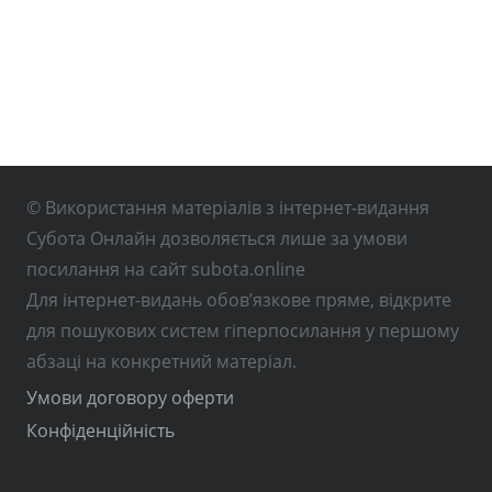
© Використання матеріалів з інтернет-видання
Субота Онлайн дозволяється лише за умови
посилання на сайт subota.online
Для інтернет-видань обов’язкове пряме, відкрите
для пошукових систем гіперпосилання у першому
абзаці на конкретний матеріал.
Умови договору оферти
Конфіденційність