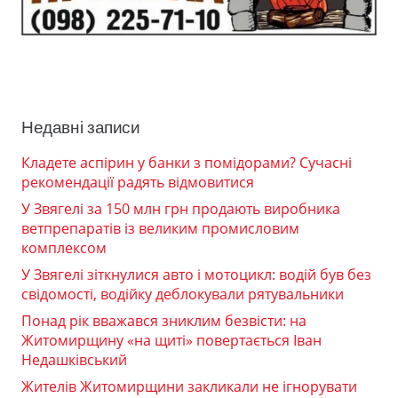
Недавні записи
Кладете аспірин у банки з помідорами? Сучасні
рекомендації радять відмовитися
У Звягелі за 150 млн грн продають виробника
ветпрепаратів із великим промисловим
комплексом
У Звягелі зіткнулися авто і мотоцикл: водій був без
свідомості, водійку деблокували рятувальники
Понад рік вважався зниклим безвісти: на
Житомирщину «на щиті» повертається Іван
Недашківський
Жителів Житомирщини закликали не ігнорувати