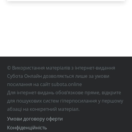
© Використання матеріалів з інтернет-видання
Субота Онлайн дозволяється лише за умови
посилання на сайт subota.online
Для інтернет-видань обов’язкове пряме, відкрите
для пошукових систем гіперпосилання у першому
абзаці на конкретний матеріал.
Умови договору оферти
Конфіденційність