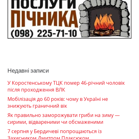
Недавні записи
У Коростенському ТЦК помер 46-річний чоловік
після проходження ВЛК
Мобілізація до 60 років: чому в Україні не
знижують граничний вік
Як правильно заморожувати гриби на зиму —
сирими, відвареними чи обсмаженими
7 серпня у Бердичеві попрощаються із
Захисником Дмитром Плаксюком