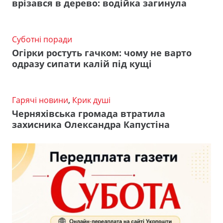
врізався в дерево: водійка загинула
Суботні поради
Огірки ростуть гачком: чому не варто
одразу сипати калій під кущі
Гарячі новини
,
Крик душі
Черняхівська громада втратила
захисника Олександра Капустіна