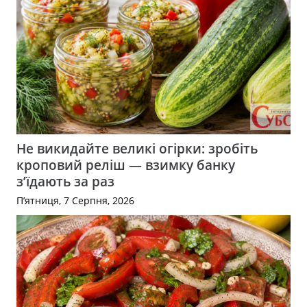
Не викидайте великі огірки: зробіть
кроповий реліш — взимку банку
з’їдають за раз
П’ятниця, 7 Серпня, 2026