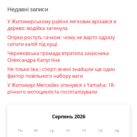
Недавні записи
У Житомирському районі легковик врізався в
дерево: водійка загинула
Огірки ростуть гачком: чому не варто одразу
сипати калій під кущі
Черняхівська громада втратила захисника
Олександра Капустіна
Не тільки їжа і спорт: вчені знайшли ще один
фактор повільного набору ваги
У Житомирі Mercedes зіткнувся з Yamaha: 18-
річного мотоцикліста госпіталізували
Серпень 2026
Пн
Вт
Ср
Чт
Пт
Сб
Нд