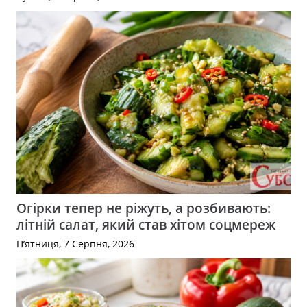
Огірки тепер не ріжуть, а розбивають:
літній салат, який став хітом соцмереж
П’ятниця, 7 Серпня, 2026