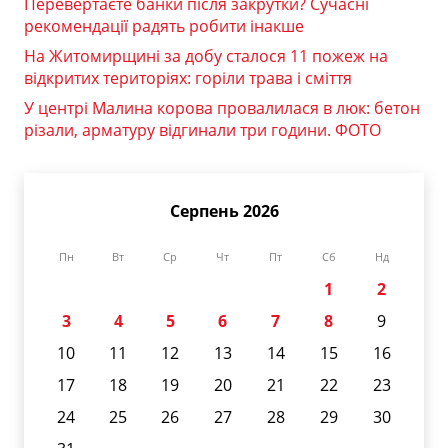
Перевертаєте банки після закрутки? Сучасні
рекомендації радять робити інакше
На Житомирщині за добу сталося 11 пожеж на
відкритих територіях: горіли трава і сміття
У центрі Малина корова провалилася в люк: бетон
різали, арматуру відгинали три години. ФОТО
Серпень 2026
Пн
Вт
Ср
Чт
Пт
Сб
Нд
1
2
3
4
5
6
7
8
9
10
11
12
13
14
15
16
17
18
19
20
21
22
23
24
25
26
27
28
29
30