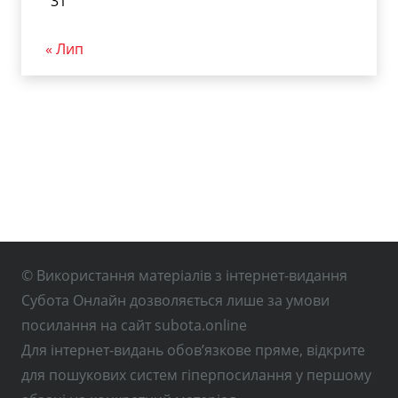
31
« Лип
© Використання матеріалів з інтернет-видання
Субота Онлайн дозволяється лише за умови
посилання на сайт subota.online
Для інтернет-видань обов’язкове пряме, відкрите
для пошукових систем гіперпосилання у першому