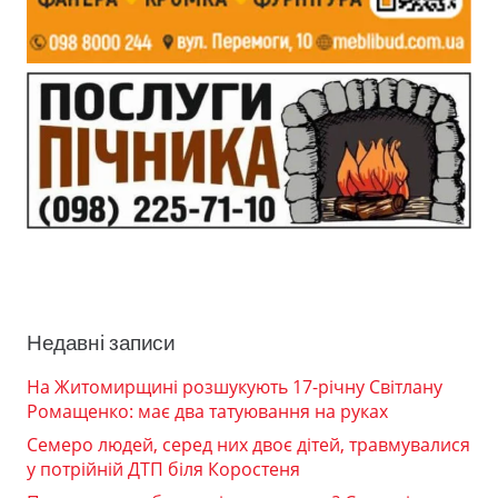
Недавні записи
На Житомирщині розшукують 17-річну Світлану
Ромащенко: має два татуювання на руках
Семеро людей, серед них двоє дітей, травмувалися
у потрійній ДТП біля Коростеня