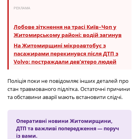
РЕКЛАМА
Лобове зіткнення на трасі Київ–Чоп у
Житомирському районі: водій загинув
На Житомирщині мікроавтобус з
пасажирами перекинувся після ДТП з
Volvo: постраждали дев’ятеро людей
Поліція поки не повідомляє інших деталей про
стан травмованого підлітка. Остаточні причини
та обставини аварії мають встановити слідчі.
Оперативні новини Житомирщини,
ДТП та важливі попередження — поруч
із вами.