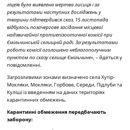
ліцеїв була виявлена мертва лисиця і за
результатами наступних досліджень у
тварини підтвердився сказ, 15 листопада
відбулось позачергове засідання місцевої
надзвичайної протиепізоотичної комісії при
Ємільчинській селищній раді. За результатами
роботи комісії оголошено неблагополучним
пунктом по сказу селище Ємільчине»,
– йдеться у
повідомленні.
Загрозливими зонами визначено села Хутір-
Мокляки, Мокляки, Горбове, Середи, Підлуби та
Куліші із введенням на даних територіях
карантинних обмежень.
Карантинні обмеження передбачають
заборону: