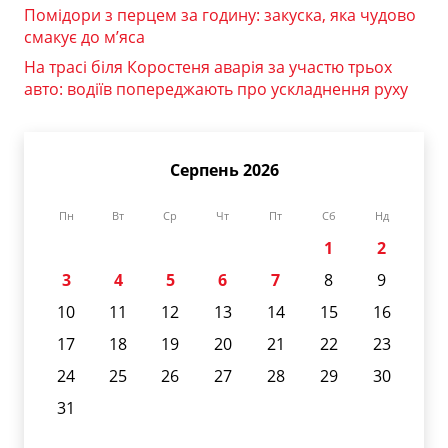
Помідори з перцем за годину: закуска, яка чудово
смакує до м’яса
На трасі біля Коростеня аварія за участю трьох
авто: водіїв попереджають про ускладнення руху
Серпень 2026
Пн
Вт
Ср
Чт
Пт
Сб
Нд
1
2
3
4
5
6
7
8
9
10
11
12
13
14
15
16
17
18
19
20
21
22
23
24
25
26
27
28
29
30
31