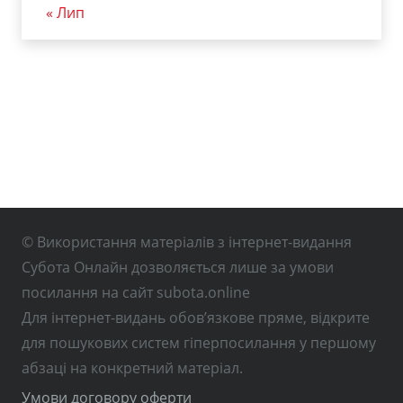
« Лип
© Використання матеріалів з інтернет-видання
Субота Онлайн дозволяється лише за умови
посилання на сайт subota.online
Для інтернет-видань обов’язкове пряме, відкрите
для пошукових систем гіперпосилання у першому
абзаці на конкретний матеріал.
Умови договору оферти