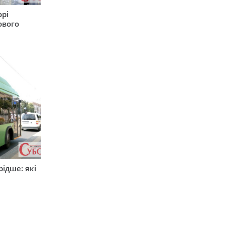
орі
ового
ідше: які
и