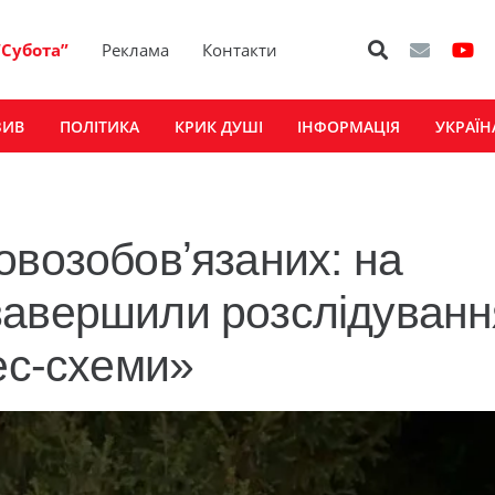
“Субота”
Реклама
Контакти
ЗИВ
ПОЛІТИКА
КРИК ДУШІ
ІНФОРМАЦІЯ
УКРАЇН
овозобовʼязаних: на
завершили розслідуванн
ес-схеми»