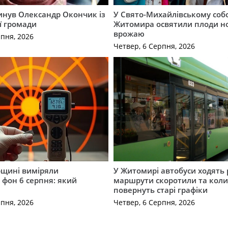
гинув Олександр Окончик із
У Свято-Михайлівському соб
ї громади
Житомира освятили плоди н
врожаю
рпня, 2026
Четвер, 6 Серпня, 2026
щині виміряли
У Житомирі автобуси ходять р
 фон 6 серпня: який
маршрути скоротили та кол
повернуть старі графіки
рпня, 2026
Четвер, 6 Серпня, 2026