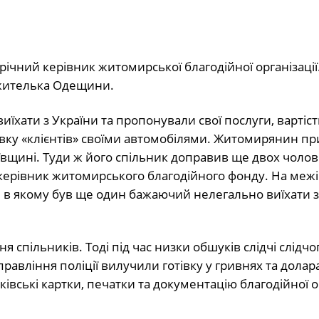
річний керівник житомирської благодійної організації.
 жителька Одещини.
хати з України та пропонували свої послуги, вартістю
авку «клієнтів» своїми автомобілями. Житомирянин пр
ївщині. Туди ж його спільник доправив ще двох чолові
у керівник житомирського благодійного фонду. На межі
 в якому був ще один бажаючий нелегально виїхати з
спільників. Тоді під час низки обшуків слідчі слідчо
авління поліції вилучили готівку у гривнях та долара
нківські картки, печатки та документацію благодійної ор