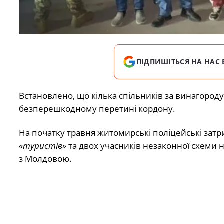
ПІДПИШІТЬСЯ НА НАС 
Встановлено, що кілька спільників за винагороду
безперешкодному перетині кордону.
На початку травня житомирські поліцейські затр
«туристів»
та двох учасників незаконної схеми 
з Молдовою.