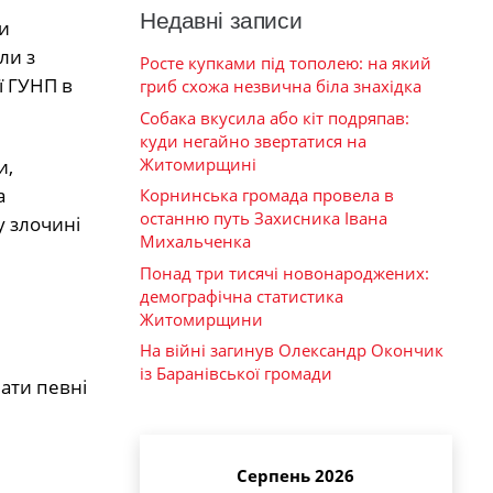
Недавні записи
и
ли з
Росте купками під тополею: на який
ї ГУНП в
гриб схожа незвична біла знахідка
Собака вкусила або кіт подряпав:
куди негайно звертатися на
Житомирщині
и,
а
Корнинська громада провела в
останню путь Захисника Івана
у злочині
Михальченка
Понад три тисячі новонароджених:
демографічна статистика
Житомирщини
На війні загинув Олександр Окончик
із Баранівської громади
мати певні
Серпень 2026