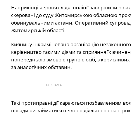
Наприкінці червня слідчі поліції завершили роз
скеровані до суду Житомирською обласною проку
обвинувальними актами. Оперативний супровід з
Житомирській області.
Киянину інкриміновано організацію незаконного
керівництво такими діями та сприяння їх вчиненн
попередньою змовою групою осіб, з корисливих м
за аналогічних обставин.
РЕКЛАМА
Такі протиправні дії караються позбавленням волі
посади чи займатися певною діяльністю на строк 