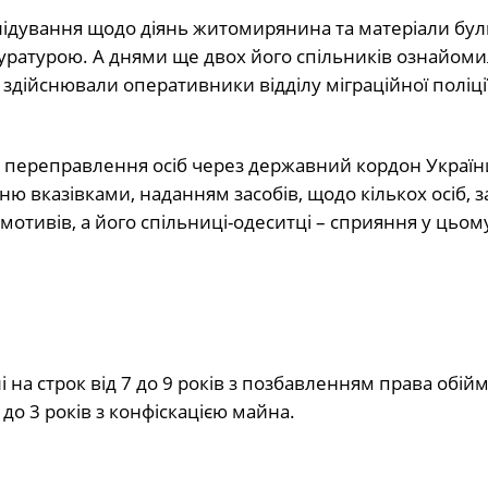
слідування щодо діянь житомирянина та матеріали бул
ратурою. А днями ще двох його спільників ознайоми
дійснювали оперативники відділу міграційної поліці
 переправлення осіб через державний кордон Україн
ю вказівками, наданням засобів, щодо кількох осіб, з
отивів, а його спільниці-одеситці – сприяння у цьом
 на строк від 7 до 9 років з позбавленням права обій
до 3 років з конфіскацією майна.