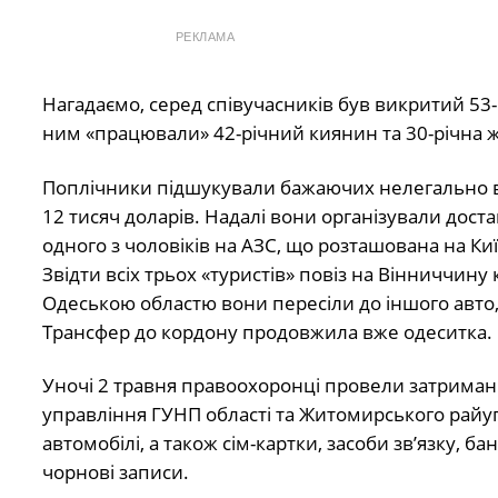
РЕКЛАМА
Нагадаємо, серед співучасників був викритий 53-
ним «працювали» 42-річний киянин та 30-річна
Поплічники підшукували бажаючих нелегально виї
12 тисяч доларів. Надалі вони організували дост
одного з чоловіків на АЗС, що розташована на Ки
Звідти всіх трьох «туристів» повіз на Вінниччин
Одеською областю вони пересіли до іншого авто,
Трансфер до кордону продовжила вже одеситка.
Уночі 2 травня правоохоронці провели затримання 
управління ГУНП області та Житомирського райупр
автомобілі, а також сім-картки, засоби зв’язку, ба
чорнові записи.