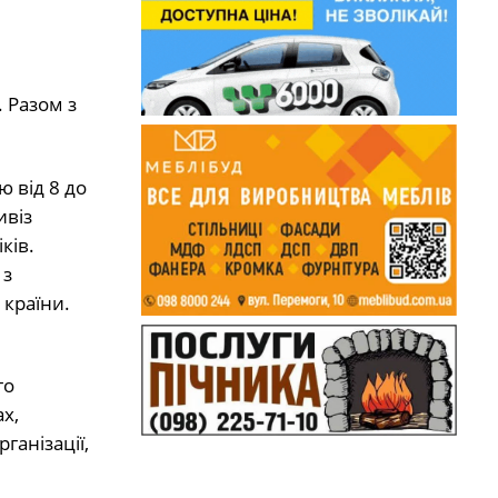
 Разом з
 від 8 до
ивіз
ків.
 з
 країни.
го
х,
ганізації,