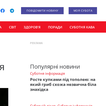
ПОВІДОМИТИ НОВИНУ
МОЯ СУБОТА
А
СВІТ
ЗДОРОВ’Я
ПОРАДИ
СУБОТНЯ КАВА
РЕКЛАМА
я
Популярні новини
Суботня інформація
Росте купками під тополею: на
який гриб схожа незвична біла
знахідка
Суботній лікар
,
Суботня інформація