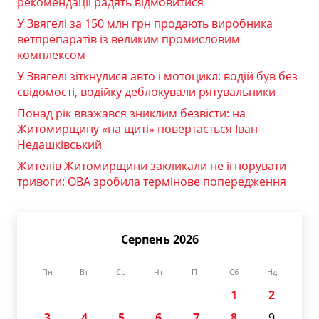
рекомендації радять відмовитися
У Звягелі за 150 млн грн продають виробника
ветпрепаратів із великим промисловим
комплексом
У Звягелі зіткнулися авто і мотоцикл: водій був без
свідомості, водійку деблокували рятувальники
Понад рік вважався зниклим безвісти: на
Житомирщину «на щиті» повертається Іван
Недашківський
Жителів Житомирщини закликали не ігнорувати
тривоги: ОВА зробила термінове попередження
Серпень 2026
Пн
Вт
Ср
Чт
Пт
Сб
Нд
1
2
3
4
5
6
7
8
9