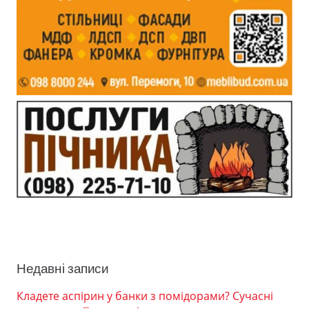
Недавні записи
Кладете аспірин у банки з помідорами? Сучасні