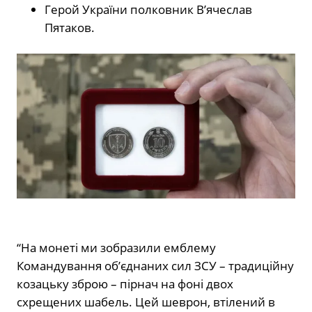
Герой України полковник В’ячеслав
Пятаков.
“На монеті ми зобразили емблему
Командування об’єднаних сил ЗСУ – традиційну
козацьку зброю – пірнач на фоні двох
схрещених шабель. Цей шеврон, втілений в