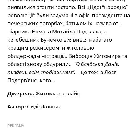
виявилися агенти гестапо. Всі ці ідеї “народної
революції” були задумані в офісі президента на
печерських пагорбах, батьком іх називають
піарника Єрмака Михайла Подоляка, а
кегебешник Бунечко виявився набагато
кращим режисером, ніж головою
облдержадміністрації… Виборців Житомира та
області знову обдурили…
“О блядська Даніє,
пиздець всім сподіванням”,
– це теж із Леся
Подерв’янського…
Джерело:
Житомир-онлайн
Автор:
Сидір Ковпак
РЕКЛАМА