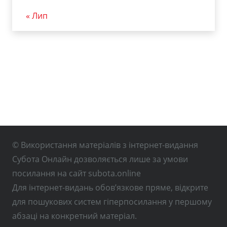
« Лип
© Використання матеріалів з інтернет-видання
Субота Онлайн дозволяється лише за умови
посилання на сайт subota.online
Для інтернет-видань обов’язкове пряме, відкрите
для пошукових систем гіперпосилання у першому
абзаці на конкретний матеріал.