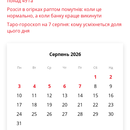
понад 49 га
Розсіл в огірках раптом помутнів: коли це
нормально, а коли банку краще викинути
Таро-гороскоп на 7 серпня: кому усміхнеться доля
цього дня
Серпень 2026
Пн
Вт
Ср
Чт
Пт
Сб
Нд
1
2
3
4
5
6
7
8
9
10
11
12
13
14
15
16
17
18
19
20
21
22
23
24
25
26
27
28
29
30
31