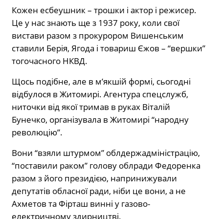
Кожен есбеушник – трошки і актор і режисер.
Це у нас знають ще з 1937 року, коли свої
вистави разом з прокурором Вишенським
ставили Берія, Ягода і товариш Єжов – “вершки”
тогочасного НКВД.
Щось подібне, але в м’якшій формі, сьогодні
відбулося в Житомирі. Агентура спецслужб,
ниточки від якої тримав в руках Віталій
Бунечко, організувала в Житомирі “народну
революцію”.
Вони “взяли штурмом” облдержадміністрацію,
“поставили раком” голову облради Федоренка
разом з його президією, напринижували
депутатів обласної ради, ніби це вони, а не
Ахметов та Фірташ винні у газово-
електричному здирництві.