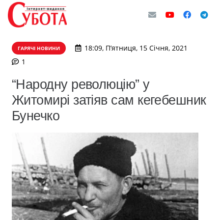
18:09, П’ятниця, 15 Січня, 2021
ГАРЯЧІ НОВИНИ
коментар
1
“Народну революцію” у
Житомирі затіяв сам кегебешник
Бунечко