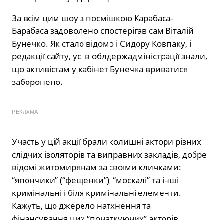
За всім цим шоу з посмішкою Карабаса-
Барабаса задоволено спостерігав сам Віталій
Бунечко. Як стало відомо і Сидору Ковпаку, і
редакції сайту, усі в облдержадміністрації знали,
що активістам у кабінет Бунечка вриватися
заборонено.
РЕКЛАМА
Участь у цій акції брали колишні актори різних
слідчих ізоляторів та виправних закладів, добре
відомі житомирянам за своїми кличками:
“япончики” (“фещенки”), “москалі” та інші
кримінальні і біля кримінальні елементи.
Кажуть, що джерело натхнення та
фінансування цих “початкуючих” акторів