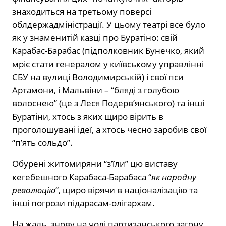
знаходиться на третьому поверсі
облдержадміністрації. У цьому театрі все було
як у знаменитій казці про Буратіно: свій
Карабас-Барабас (підполковник Бунечко, який
мріє стати генералом у київському управлінні
СБУ на вулиці Володимирській) і свої пси
Артамони, і Мальвіни – “бляді з голубою
волоснею” (це з Леся Подерв’янського) та інші
Буратіни, хтось з яких щиро вірить в
проголошувані ідеї, а хтось чесно заробив свої
“п’ять сольдо”.
Обурені житомиряни “з’їли” цю виставу
кегебешного Карабаса-Барабаса “
як народну
революцію
“, щиро вірячи в націоналізацію та
інші погрози підарасам-олігархам.
На жаль, знову на чолі партизанського загону