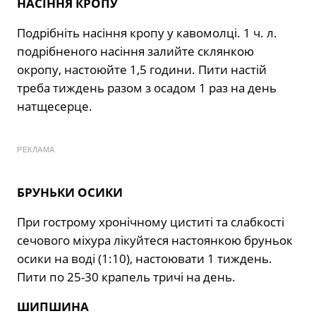
НАСІННЯ КРОПУ
Подрібніть насіння кропу у кавомолці. 1 ч. л.
подрібненого насіння залийте склянкою
окропу, настоюйте 1,5 години. Пити настій
треба тиждень разом з осадом 1 раз на день
натщесерце.
РЕКЛАМА
БРУНЬКИ ОСИКИ
При гострому хронічному циститі та слабкості
сечового міхура лікуйтеся настоянкою бруньок
осики на воді (1:10), настоювати 1 тиждень.
Пити по 25-30 крапель тричі на день.
ШИПШИНА