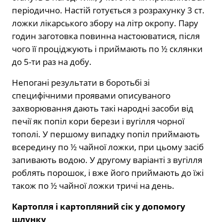
періодично. Настій готується з розрахунку 3 ст.
ложки лікарського збору на літр окропу. Пару
годин заготовка повинна настоюватися, після
чого її проціджують і приймають по ½ склянки
до 5-ти раз на добу.
Непогані результати в боротьбі зі
специфічними проявами описуваного
захворювання дають такі народні засоби від
печії як попіл кори берези і вугілля чорної
тополі. У першому випадку попіл приймають
всередину по ½ чайної ложки, при цьому засіб
запивають водою. У другому варіанті з вугілля
роблять порошок, і вже його приймають до їжі
також по ½ чайної ложки тричі на день.
Картопля і картопляний сік у допомогу
шлунку