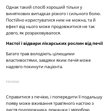
Однак такий спосіб хороший тільки у
виняткових випадках різкого і сильного болю.
Постійно користуватися ним не можна, та й
ефект від нього може продовжитися не так
довго, як розраховувалося.
Настої і відвари лікарських рослин від печії
Багато трав володіють цілющими
властивостями, завдяки яким печія може
надовго покинути пацієнта.
РЕКЛАМА
Справитися з печією, і попередити її подальшу
появу може вживання трав’яного настою з
листя подорожника, ромашки і звіробою.