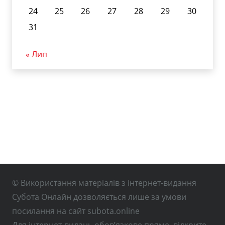
24
25
26
27
28
29
30
31
« Лип
© Використання матеріалів з інтернет-видання
Субота Онлайн дозволяється лише за умови
посилання на сайт subota.online
Для інтернет-видань обов’язкове пряме, відкрите