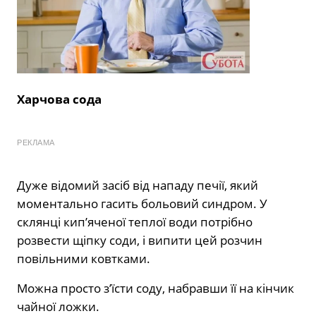
Харчова сода
РЕКЛАМА
Дуже відомий засіб від нападу печії, який
моментально гасить больовий синдром. У
склянці кип’яченої теплої води потрібно
розвести щіпку соди, і випити цей розчин
повільними ковтками.
Можна просто з’їсти соду, набравши її на кінчик
чайної ложки.