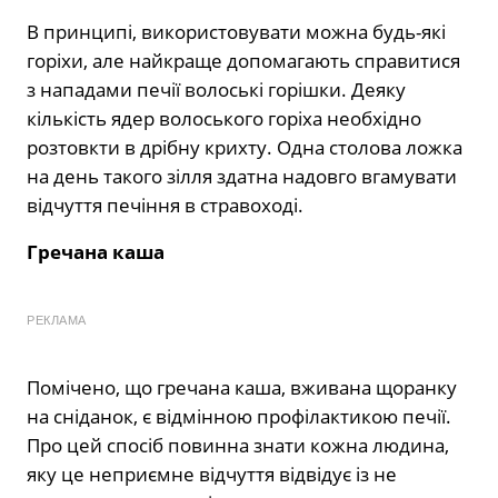
В принципі, використовувати можна будь-які
горіхи, але найкраще допомагають справитися
з нападами печії волоські горішки. Деяку
кількість ядер волоського горіха необхідно
розтовкти в дрібну крихту. Одна столова ложка
на день такого зілля здатна надовго вгамувати
відчуття печіння в стравоході.
Гречана каша
РЕКЛАМА
Помічено, що гречана каша, вживана щоранку
на сніданок, є відмінною профілактикою печії.
Про цей спосіб повинна знати кожна людина,
яку це неприємне відчуття відвідує із не