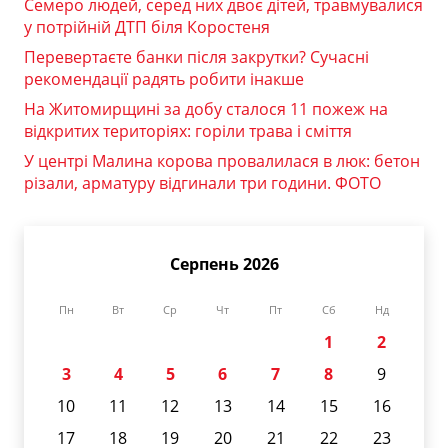
Семеро людей, серед них двоє дітей, травмувалися
у потрійній ДТП біля Коростеня
Перевертаєте банки після закрутки? Сучасні
рекомендації радять робити інакше
На Житомирщині за добу сталося 11 пожеж на
відкритих територіях: горіли трава і сміття
У центрі Малина корова провалилася в люк: бетон
різали, арматуру відгинали три години. ФОТО
Серпень 2026
Пн
Вт
Ср
Чт
Пт
Сб
Нд
1
2
3
4
5
6
7
8
9
10
11
12
13
14
15
16
17
18
19
20
21
22
23