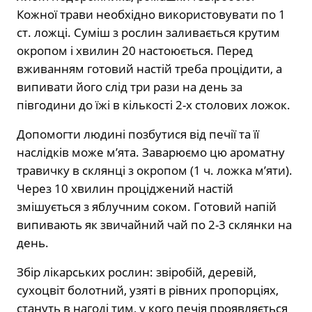
Кожної трави необхідно використовувати по 1
ст. ложці. Суміш з рослин заливається крутим
окропом і хвилин 20 настоюється. Перед
вживанням готовий настій треба процідити, а
випивати його слід три рази на день за
півгодини до їжі в кількості 2-х столових ложок.
Допомогти людині позбутися від печії та її
наслідків може м’ята. Заварюємо цю ароматну
травичку в склянці з окропом (1 ч. ложка м’яти).
Через 10 хвилин проціджений настій
змішується з яблучним соком. Готовий напій
випивають як звичайний чай по 2-3 склянки на
день.
Збір лікарських рослин: звіробій, деревій,
сухоцвіт болотний, узяті в рівних пропорціях,
стануть в нагоді тим, у кого печія проявляється