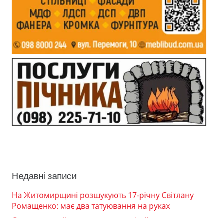
Недавні записи
На Житомирщині розшукують 17-річну Світлану
Ромащенко: має два татуювання на руках