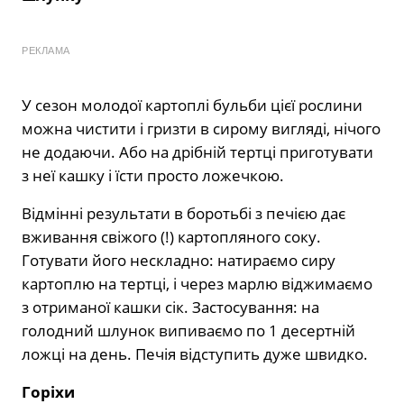
РЕКЛАМА
У сезон молодої картоплі бульби цієї рослини
можна чистити і гризти в сирому вигляді, нічого
не додаючи. Або на дрібній тертці приготувати
з неї кашку і їсти просто ложечкою.
Відмінні результати в боротьбі з печією дає
вживання свіжого (!) картопляного соку.
Готувати його нескладно: натираємо сиру
картоплю на тертці, і через марлю віджимаємо
з отриманої кашки сік. Застосування: на
голодний шлунок випиваємо по 1 десертній
ложці на день. Печія відступить дуже швидко.
Горіхи