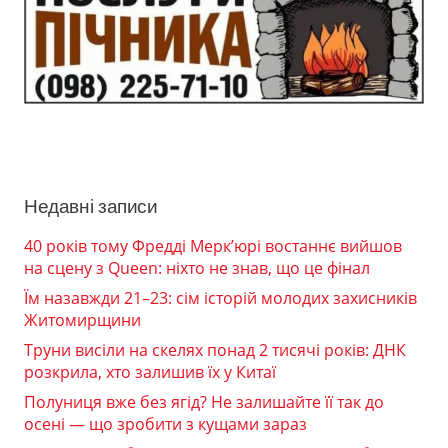
Недавні записи
40 років тому Фредді Мерк’юрі востаннє вийшов
на сцену з Queen: ніхто не знав, що це фінал
Їм назавжди 21–23: сім історій молодих захисників
Житомирщини
Труни висіли на скелях понад 2 тисячі років: ДНК
розкрила, хто залишив їх у Китаї
Полуниця вже без ягід? Не залишайте її так до
осені — що зробити з кущами зараз