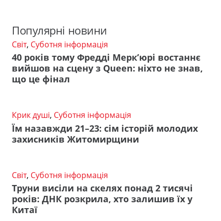
Популярні новини
Світ
,
Суботня інформація
40 років тому Фредді Мерк’юрі востаннє
вийшов на сцену з Queen: ніхто не знав,
що це фінал
Крик душі
,
Суботня інформація
Їм назавжди 21–23: сім історій молодих
захисників Житомирщини
Світ
,
Суботня інформація
Труни висіли на скелях понад 2 тисячі
років: ДНК розкрила, хто залишив їх у
Китаї