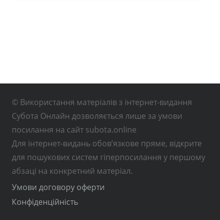
© Використання матеріалів з інтернет-видання
Субота Онлайн дозволяється лише за умови
посилання на сайт subota.online
Для інтернет-видань обов’язкове пряме, відкрите
для пошукових систем гіперпосилання у першому
абзаці на конкретний матеріал.
Умови договору оферти
Конфіденційність