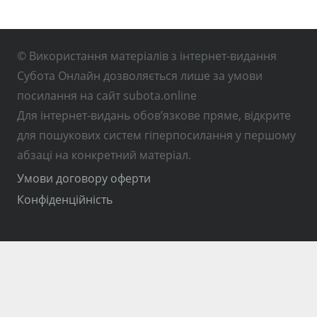
© Використання матеріалів з інтернет-видання
Субота Онлайн дозволяється лише за умови
посилання на сайт subota.online
Для інтернет-видань обов’язкове пряме, відкрите
для пошукових систем гіперпосилання у першому
абзаці на конкретний матеріал.
Умови договору оферти
Конфіденційність