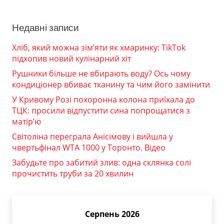
Недавні записи
Хліб, який можна зім’яти як хмаринку: TikTok
підхопив новий кулінарний хіт
Рушники більше не вбирають воду? Ось чому
кондиціонер вбиває тканину та чим його замінити
У Кривому Розі похоронна колона приїхала до
ТЦК: просили відпустити сина попрощатися з
матір’ю
Світоліна переграла Анісімову і вийшла у
чвертьфінал WTA 1000 у Торонто. Відео
Забудьте про забитий злив: одна склянка солі
прочистить труби за 20 хвилин
Серпень 2026