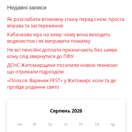
Недавні записи
Як розслабити втомлену спину перед сном: проста
вправа та застереження
Кабачкова ікра на зиму: чому вона виходить
водянистою і як виправити помилку
Не всі пенсійні доплати призначають без заяви:
кому слід звернутися до ПФУ
ДСНС Житомирщини посилили новою технікою:
що отримали підрозділи
«Полісся. Вареник FEST» у Житомирі: коли та де
пройде родинне свято
Серпень 2026
Пн
Вт
Ср
Чт
Пт
Сб
Нд