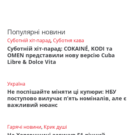
Популярні новини
Суботній хіт-парад
,
Суботня кава
Суботній хіт-парад: COKAINÉ, KODI та
OMEN представили нову версію Cuba
Libre & Dolce Vita
Україна
Не поспішайте міняти ці купюри: НБУ
поступово вилучає п’ять номіналів, але є
важливий нюанс
Гарячі новини
,
Крик душі
На Херсонщині загинув 51-річний