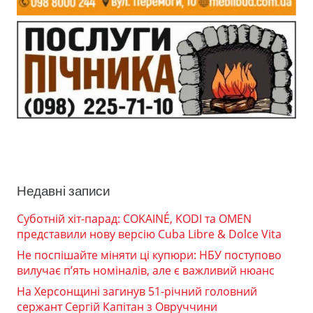
Недавні записи
Суботній хіт-парад: COKAINÉ, KODI та OMEN
представили нову версію Cuba Libre & Dolce Vita
Не поспішайте міняти ці купюри: НБУ поступово
вилучає п’ять номіналів, але є важливий нюанс
На Херсонщині загинув 51-річний головний
сержант Сергій Капітан з Овруччини