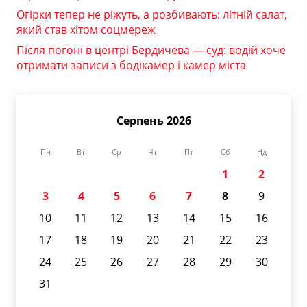
Огірки тепер не ріжуть, а розбивають: літній салат,
який став хітом соцмереж
Після погоні в центрі Бердичева — суд: водій хоче
отримати записи з бодікамер і камер міста
Серпень 2026
Пн
Вт
Ср
Чт
Пт
Сб
Нд
1
2
3
4
5
6
7
8
9
10
11
12
13
14
15
16
17
18
19
20
21
22
23
24
25
26
27
28
29
30
31