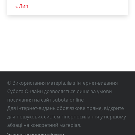
« Лип
© Використання матеріалів з інтернет-видання
Субота Онлайн дозволяється лише за умови
посилання на сайт subota.online
Для інтернет-видань обов’язкове пряме, відкрите
для пошукових систем гіперпосилання у першому
абзаці на конкретний матеріал.
Умови договору оферти