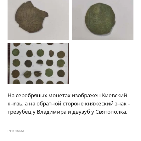
На серебряных монетах изображен Киевский
князь, а на обратной стороне княжеский знак –
трезубец у Владимира и двузуб у Святополка.
РЕКЛАМА