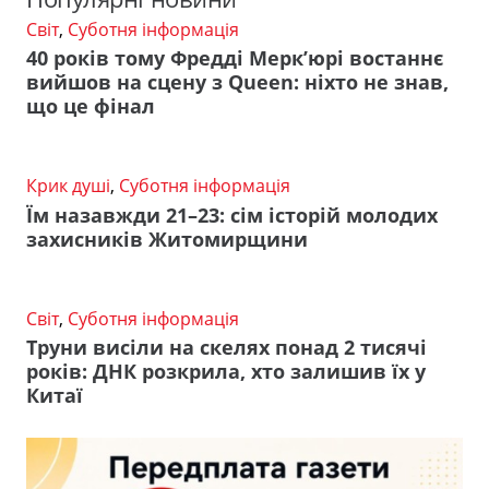
Світ
,
Суботня інформація
40 років тому Фредді Мерк’юрі востаннє
вийшов на сцену з Queen: ніхто не знав,
що це фінал
Крик душі
,
Суботня інформація
Їм назавжди 21–23: сім історій молодих
захисників Житомирщини
Світ
,
Суботня інформація
Труни висіли на скелях понад 2 тисячі
років: ДНК розкрила, хто залишив їх у
Китаї