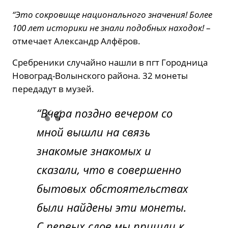
“Это сокровище национального значения! Более
100 лет историки не знали подобных находок!
–
отмечает Александр Алфёров.
Сребреники случайно нашли в пгт Городница
Новоград-Волынского района. 32 монеты
передадут в музей.
“Вчера поздно вечером со
мной вышли на связь
знакомые знакомых и
сказали, что в совершенно
бытовых обстоятельствах
были найдены эти монеты.
С первых слов мы пришли к