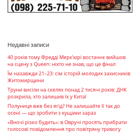
Недавні записи
40 років тому Фредді Мерк’юрі востаннє вийшов
на сцену з Queen: ніхто не знав, що це фінал
Їм назавжди 21–23: сім історій молодих захисників
Житомирщини
Труни висіли на скелях понад 2 тисячі років: ДНК
розкрила, хто залишив їх у Китаї
Полуниця вже без ягід? Не залишайте її так до
осені — що зробити з кущами зараз
«Вночі різко будить»: в Овручі просять прибрати
голосові повідомлення про повітряну тривогу