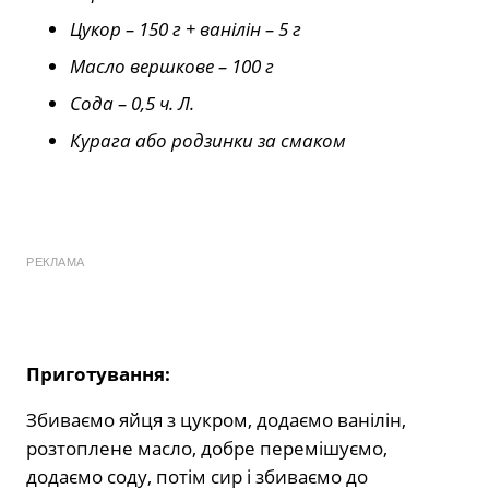
Цукор – 150 г + ванілін – 5 г
Масло вершкове – 100 г
Сода – 0,5 ч. Л.
Курага або родзинки за смаком
РЕКЛАМА
Приготування:
Збиваємо яйця з цукром, додаємо ванілін,
розтоплене масло, добре перемішуємо,
додаємо соду, потім сир і збиваємо до