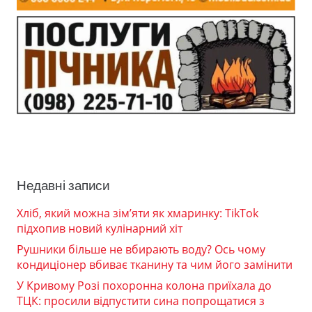
Недавні записи
Хліб, який можна зім’яти як хмаринку: TikTok
підхопив новий кулінарний хіт
Рушники більше не вбирають воду? Ось чому
кондиціонер вбиває тканину та чим його замінити
У Кривому Розі похоронна колона приїхала до
ТЦК: просили відпустити сина попрощатися з