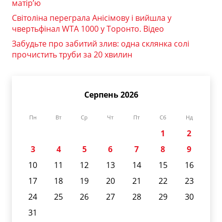
матір’ю
Світоліна переграла Анісімову і вийшла у
чвертьфінал WTA 1000 у Торонто. Відео
Забудьте про забитий злив: одна склянка солі
прочистить труби за 20 хвилин
Серпень 2026
Пн
Вт
Ср
Чт
Пт
Сб
Нд
1
2
3
4
5
6
7
8
9
10
11
12
13
14
15
16
17
18
19
20
21
22
23
24
25
26
27
28
29
30
31