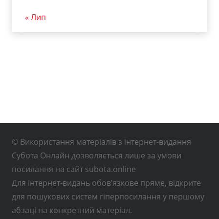
« Лип
© Використання матеріалів з інтернет-видання
Субота Онлайн дозволяється лише за умови
посилання на сайт subota.online
Для інтернет-видань обов’язкове пряме, відкрите
для пошукових систем гіперпосилання у першому
абзаці на конкретний матеріал.