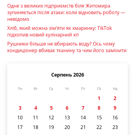
Одне з великих підприємств біля Житомира
зупиняється після атаки: коли відновить роботу —
невідомо
Хліб, який можна зім’яти як хмаринку: TikTok
підхопив новий кулінарний хіт
Рушники більше не вбирають воду? Ось чому
кондиціонер вбиває тканину та чим його замінити
Серпень 2026
Пн
Вт
Ср
Чт
Пт
Сб
Нд
1
2
3
4
5
6
7
8
9
10
11
12
13
14
15
16
17
18
19
20
21
22
23