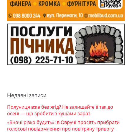
Недавні записи
Полуниця вже без ягід? Не залишайте її так до
осені — що зробити з кущами зараз
«Вночі різко будить»: в Овручі просять прибрати
голосові повідомлення про повітряну тривогу