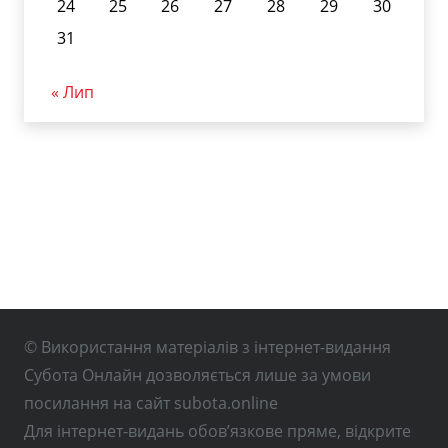
24
25
26
27
28
29
30
31
« Лип
© Використання матеріалів з інтернет-видання
Субота Онлайн дозволяється лише за умови
посилання на сайт subota.online
Для інтернет-видань обов’язкове пряме, відкрите