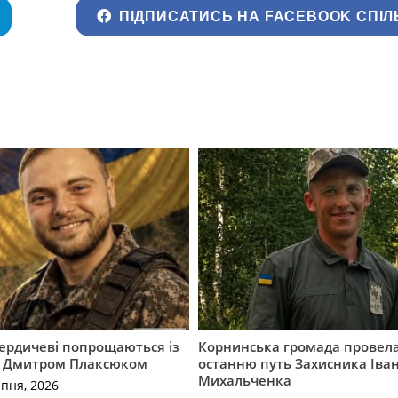
ПІДПИСАТИСЬ НА FACEBOOK СПІЛ
Бердичеві попрощаються із
Корнинська громада провела
 Дмитром Плаксюком
останню путь Захисника Іва
Михальченка
рпня, 2026