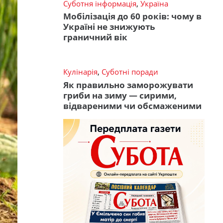
Суботня інформація
,
Україна
Мобілізація до 60 років: чому в
Україні не знижують
граничний вік
Кулінарія
,
Суботні поради
Як правильно заморожувати
гриби на зиму — сирими,
відвареними чи обсмаженими