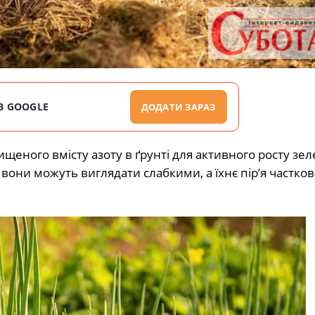
В GOOGLE
ДОДАТИ ЗАРАЗ
щеного вмісту азоту в ґрунті для активного росту зел
они можуть виглядати слабкими, а їхнє пір’я частков