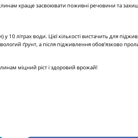
рослинам краще засвоювати поживні речовини та захища
) у 10 літрах води. Цієї кількості вистачить для піджи
вологий ґрунт, а після підживлення обов’язково прол
.
инам міцний ріст і здоровий врожай!