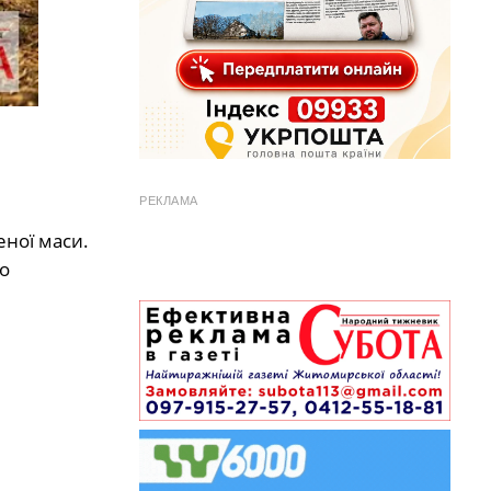
РЕКЛАМА
еної маси.
о