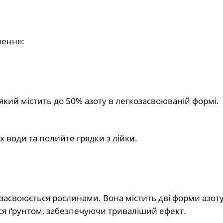
лення:
який містить до 50% азоту в легкозасвоюваній формі.
х води та полийте грядки з лійки.
своюється рослинами. Вона містить дві форми азоту:
ься ґрунтом, забезпечуючи триваліший ефект.