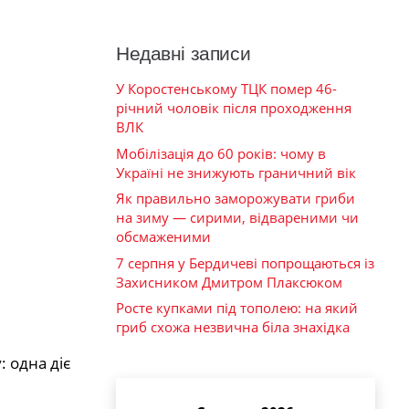
Недавні записи
У Коростенському ТЦК помер 46-
річний чоловік після проходження
ВЛК
Мобілізація до 60 років: чому в
Україні не знижують граничний вік
Як правильно заморожувати гриби
на зиму — сирими, відвареними чи
обсмаженими
7 серпня у Бердичеві попрощаються із
Захисником Дмитром Плаксюком
Росте купками під тополею: на який
гриб схожа незвична біла знахідка
 одна діє