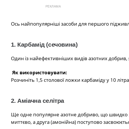
РЕКЛАМА
Ось найпопулярніші засоби для першого піджив
1. Карбамід (сечовина)
Один із найефективніших видів азотних добрив, 
Як використовувати:
Розчиніть 1,5 столової ложки карбаміду у 10 літра
2. Аміачна селітра
Ще одне популярне азотне добриво, що швидко за
миттєво, а друга (амонійна) поступово засвоюєт