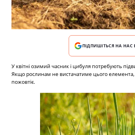
ПІДПИШІТЬСЯ НА НАС 
У квітні озимий часник і цибуля потребують підви
Якщо рослинам не вистачатиме цього елемента, в
пожовтіє.