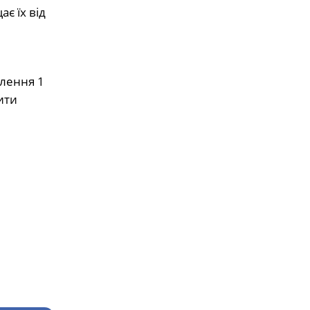
є їх від
влення 1
ити