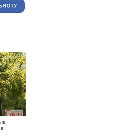
ЬНОТУ
 в
на