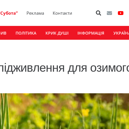
“Субота”
Реклама
Контакти
ЗИВ
ПОЛІТИКА
КРИК ДУШІ
ІНФОРМАЦІЯ
УКРАЇН
 підживлення для озимог