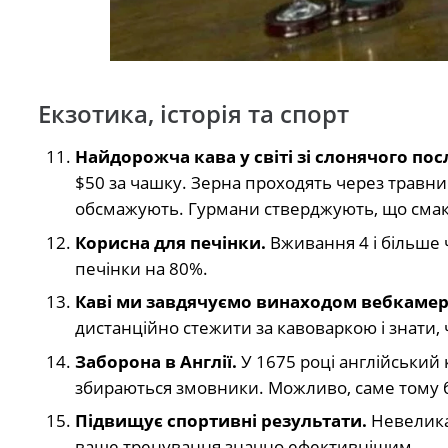
Екзотика, історія та спорт
Найдорожча кава у світі зі слонячого пос
$50 за чашку. Зерна проходять через травний
обсмажують. Гурмани стверджують, що сма
Корисна для печінки.
Вживання 4 і більше
печінки на 80%.
Каві ми завдячуємо винаходом вебкамер
дистанційно стежити за кавоваркою і знати, ч
Заборона в Англії.
У 1675 році англійський 
збираються змовники. Можливо, саме тому б
Підвищує спортивні результати.
Невелика
ваше тренування значно ефективнішим.