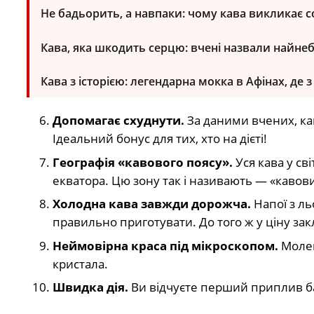
Не бадьорить, а навпаки: чому кава викликає с
Кава, яка шкодить серцю: вчені назвали найне
Кава з історією: легендарна мокка в Афінах, де
Допомагає схуднути.
За даними вчених, ка
Ідеальний бонус для тих, хто на дієті!
Географія «кавового поясу».
Уся кава у св
екватора. Цю зону так і називають — «кавов
Холодна кава завжди дорожча.
Напої з ль
правильно приготувати. До того ж у ціну за
Неймовірна краса під мікроскопом.
Молек
кристала.
Швидка дія.
Ви відчуєте перший приплив ба