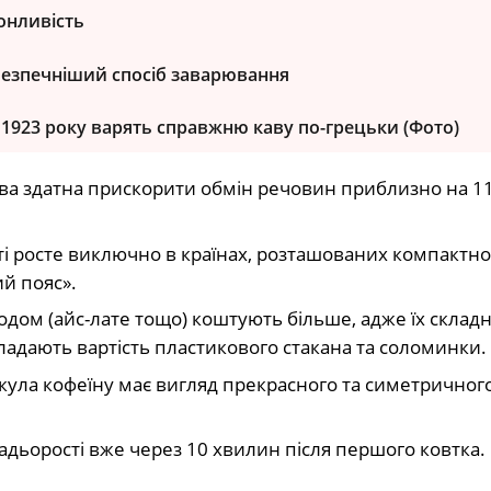
онливість
безпечніший спосіб заварювання
 з 1923 року варять справжню каву по-грецьки (Фото)
ва здатна прискорити обмін речовин приблизно на 1
іті росте виключно в країнах, розташованих компактно
ий пояс».
одом (айс-лате тощо) коштують більше, адже їх склад
кладають вартість пластикового стакана та соломинки.
ула кофеїну має вигляд прекрасного та симетричног
дьорості вже через 10 хвилин після першого ковтка.