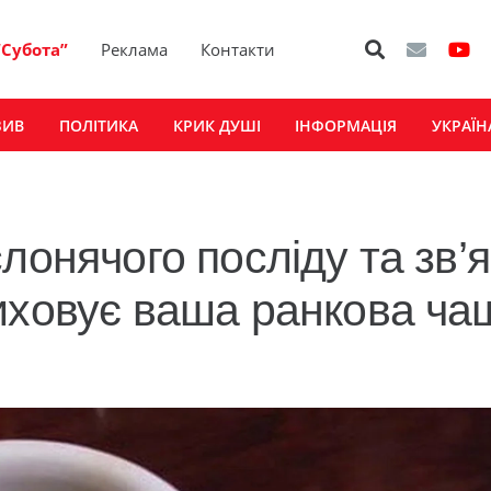
“Субота”
Реклама
Контакти
ЗИВ
ПОЛІТИКА
КРИК ДУШІ
ІНФОРМАЦІЯ
УКРАЇН
лонячого посліду та зв’я
иховує ваша ранкова ча