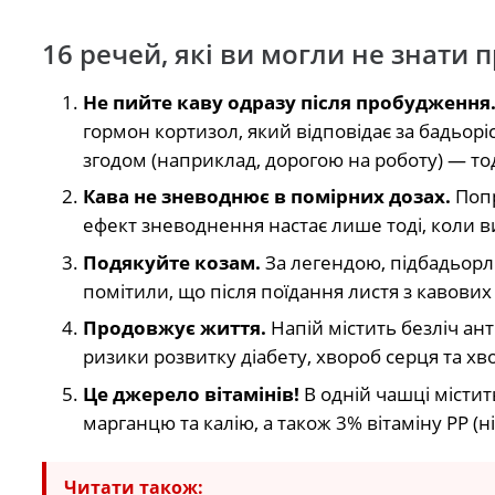
16 речей, які ви могли не знати 
Не пийте каву одразу після пробудження
гормон кортизол, який відповідає за бадьорі
згодом (наприклад, дорогою на роботу) — то
Кава не зневоднює в помірних дозах.
Попр
ефект зневоднення настає лише тоді, коли ви
Подякуйте козам.
За легендою, підбадьорли
помітили, що після поїдання листя з кавови
Продовжує життя.
Напій містить безліч ан
ризики розвитку діабету, хвороб серця та хв
Це джерело вітамінів!
В одній чашці містит
марганцю та калію, а також 3% вітаміну РР (н
Читати також: