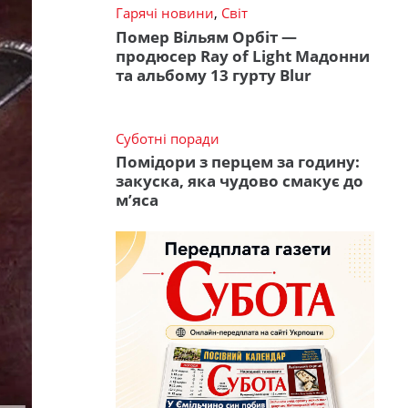
Гарячі новини
,
Світ
Помер Вільям Орбіт —
продюсер Ray of Light Мадонни
та альбому 13 гурту Blur
Суботні поради
Помідори з перцем за годину:
закуска, яка чудово смакує до
м’яса