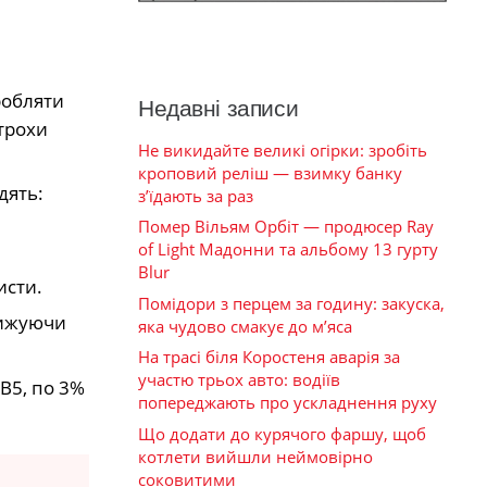
робляти
Недавні записи
 трохи
Не викидайте великі огірки: зробіть
кроповий реліш — взимку банку
дять:
з’їдають за раз
Помер Вільям Орбіт — продюсер Ray
of Light Мадонни та альбому 13 гурту
и
Blur
исти.
Помідори з перцем за годину: закуска,
нижуючи
яка чудово смакує до м’яса
На трасі біля Коростеня аварія за
участю трьох авто: водіїв
 В5, по 3%
попереджають про ускладнення руху
Що додати до курячого фаршу, щоб
котлети вийшли неймовірно
соковитими