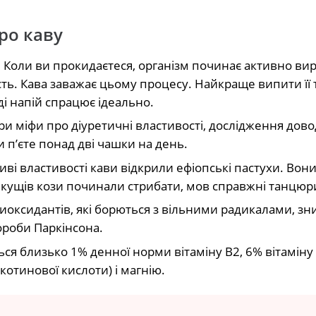
про каву
.
Коли ви прокидаєтеся, організм починає активно ви
сть. Кава заважає цьому процесу. Найкраще випити її
ді напій спрацює ідеально.
и міфи про діуретичні властивості, дослідження дово
 п’єте понад дві чашки на день.
ві властивості кави відкрили ефіопські пастухи. Вон
х кущів кози починали стрибати, мов справжні танцюр
тиоксидантів, які борються з вільними радикалами, з
ороби Паркінсона.
ься близько 1% денної норми вітаміну В2, 6% вітаміну
ікотинової кислоти) і магнію.