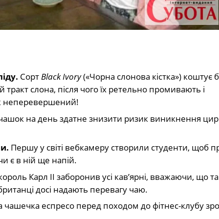
ліду.
Сорт
Black Ivory
(«Чорна слонова кістка») коштує 
 тракт слона, після чого їх ретельно промивають і
к неперевершений!
 чашок на день здатне знизити ризик виникнення цир
и.
Першу у світі вебкамеру створили студенти, щоб п
и є в ній ще напій.
король Карл II заборонив усі кав’ярні, вважаючи, що т
ританці досі надають перевагу чаю.
 чашечка еспресо перед походом до фітнес-клубу зр