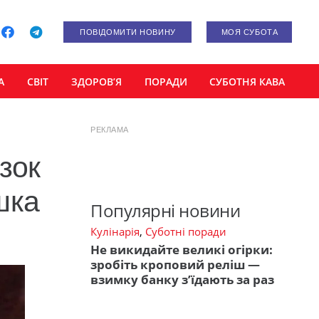
ПОВІДОМИТИ НОВИНУ
МОЯ СУБОТА
А
СВІТ
ЗДОРОВ’Я
ПОРАДИ
СУБОТНЯ КАВА
РЕКЛАМА
зок
шка
Популярні новини
Кулінарія
,
Суботні поради
Не викидайте великі огірки:
зробіть кроповий реліш —
взимку банку з’їдають за раз