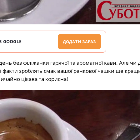
В GOOGLE
ДОДАТИ ЗАРАЗ
 день без філіжанки гарячої та ароматної кави. Але чи 
і факти зроблять смак вашої ранкової чашки ще кращ
ичайно цікава та корисна!