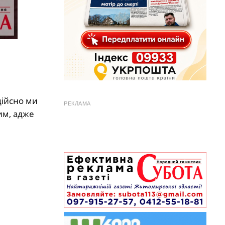
дійсно ми
РЕКЛАМА
им, адже