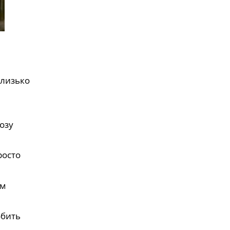
близько
озу
росто
ам
обить