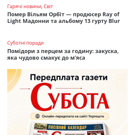
Гарячі новини
,
Світ
Помер Вільям Орбіт — продюсер Ray of
Light Мадонни та альбому 13 гурту Blur
Суботні поради
Помідори з перцем за годину: закуска,
яка чудово смакує до м’яса