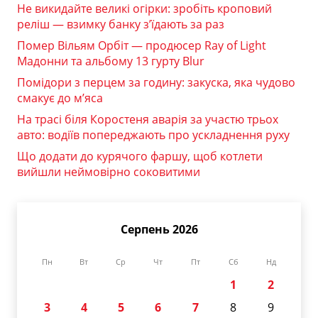
Не викидайте великі огірки: зробіть кроповий
реліш — взимку банку з’їдають за раз
Помер Вільям Орбіт — продюсер Ray of Light
Мадонни та альбому 13 гурту Blur
Помідори з перцем за годину: закуска, яка чудово
смакує до м’яса
На трасі біля Коростеня аварія за участю трьох
авто: водіїв попереджають про ускладнення руху
Що додати до курячого фаршу, щоб котлети
вийшли неймовірно соковитими
Серпень 2026
Пн
Вт
Ср
Чт
Пт
Сб
Нд
1
2
3
4
5
6
7
8
9