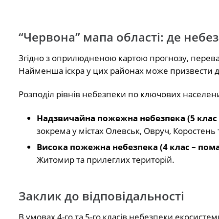
“Червона” мапа області: де неб
Згідно з оприлюдненою картою прогнозу, перева
Найменша іскра у цих районах може призвести 
Розподіл рівнів небезпеки по ключових населени
Надзвичайна пожежна небезпека (5 клас 
зокрема у містах Олевськ, Овруч, Коростень 
Висока пожежна небезпека (4 клас – пом
Житомир та прилеглих територій.
Заклик до відповідальності
В умовах 4-го та 5-го класів небезпеки екосисте