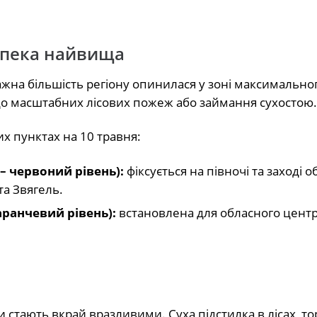
езпека найвища
жна більшість регіону опинилася у зоні максимальног
до масштабних лісових пожеж або займання сухостою.
х пунктах на 10 травня:
– червоний рівень):
фіксується на півночі та заході об
та Звягель.
аранчевий рівень):
встановлена для обласного центр
ми стають вкрай вразливими. Суха підстилка в лісах, 