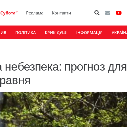
“Субота”
Реклама
Контакти
ЗИВ
ПОЛІТИКА
КРИК ДУШІ
ІНФОРМАЦІЯ
УКРАЇН
небезпека: прогноз для
равня