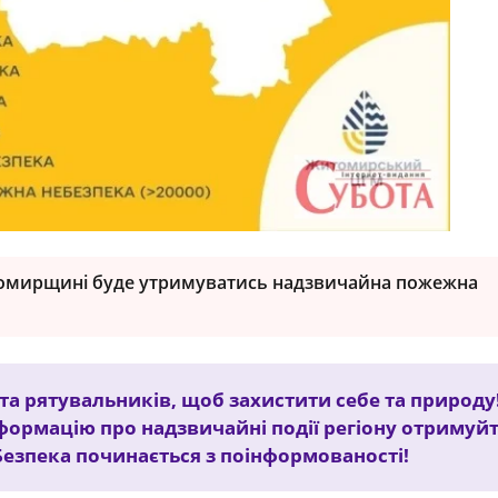
итомирщині буде утримуватись надзвичайна пожежна
а рятувальників, щоб захистити себе та природу
формацію про надзвичайні події регіону отримуйт
 Безпека починається з поінформованості!