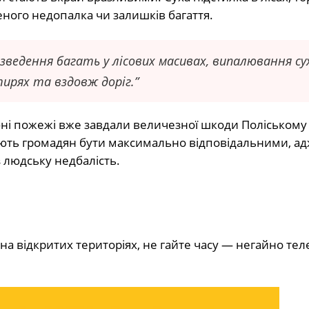
ного недопалка чи залишків багаття.
зведення багать у лісових масивах, випалювання су
тирях та вздовж доріг.”
ні пожежі вже завдали величезної шкоди Поліському
ють громадян бути максимально відповідальними, а
 людську недбалість.
 на відкритих територіях, не гайте часу — негайно те