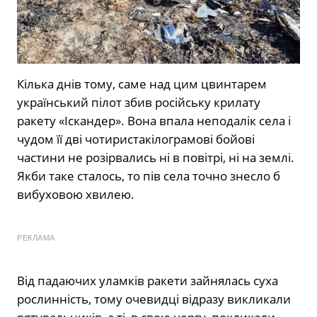
Кілька днів тому, саме над цим цвинтарем
український пілот збив російську крилату
ракету «Іскандер». Вона впала неподалік села і
чудом її дві чотиристакілограмові бойові
частини не розірвались ні в повітрі, ні на землі.
Якби таке сталось, то пів села точно знесло б
вибуховою хвилею.
РЕКЛАМА
Від падаючих уламків ракети зайнялась суха
рослинність, тому очевидці відразу викликали