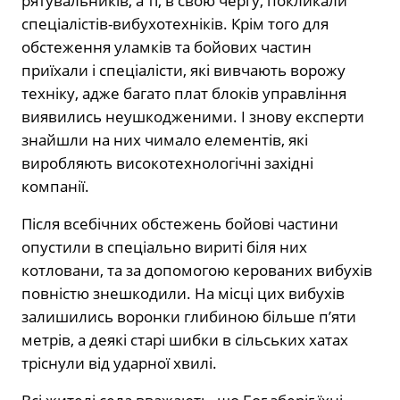
рятувальників, а ті, в свою чергу, покликали
спеціалістів-вибухотехніків. Крім того для
обстеження уламків та бойових частин
приїхали і спеціалісти, які вивчають ворожу
техніку, адже багато плат блоків управління
виявились неушкодженими. І знову експерти
знайшли на них чимало елементів, які
виробляють високотехнологічні західні
компанії.
Після всебічних обстежень бойові частини
опустили в спеціально вириті біля них
котловани, та за допомогою керованих вибухів
повністю знешкодили. На місці цих вибухів
залишились воронки глибиною більше п’яти
метрів, а деякі старі шибки в сільських хатах
тріснули від ударної хвилі.