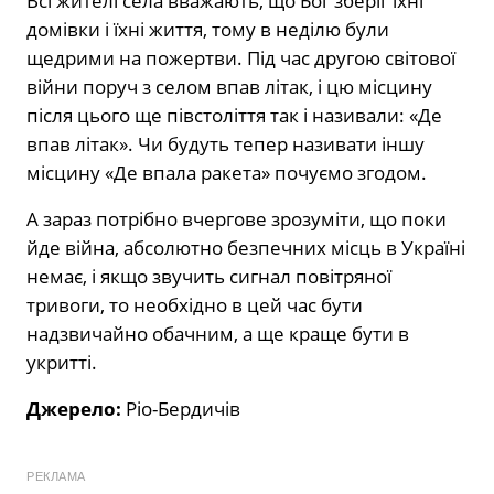
Всі жителі села вважають, що Бог зберіг їхні
домівки і їхні життя, тому в неділю були
щедрими на пожертви. Під час другою світової
війни поруч з селом впав літак, і цю місцину
після цього ще півстоліття так і називали: «Де
впав літак». Чи будуть тепер називати іншу
місцину «Де впала ракета» почуємо згодом.
А зараз потрібно вчергове зрозуміти, що поки
йде війна, абсолютно безпечних місць в Україні
немає, і якщо звучить сигнал повітряної
тривоги, то необхідно в цей час бути
надзвичайно обачним, а ще краще бути в
укритті.
Джерело:
Ріо-Бердичів
РЕКЛАМА