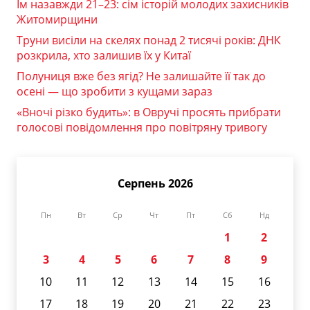
Їм назавжди 21–23: сім історій молодих захисників
Житомирщини
Труни висіли на скелях понад 2 тисячі років: ДНК
розкрила, хто залишив їх у Китаї
Полуниця вже без ягід? Не залишайте її так до
осені — що зробити з кущами зараз
«Вночі різко будить»: в Овручі просять прибрати
голосові повідомлення про повітряну тривогу
Серпень 2026
Пн
Вт
Ср
Чт
Пт
Сб
Нд
1
2
3
4
5
6
7
8
9
10
11
12
13
14
15
16
17
18
19
20
21
22
23