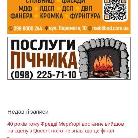
Недавні записи
40 років тому Фредді Мерк’юрі востаннє вийшов
на сцену з Queen: ніхто не знав, що це фінал