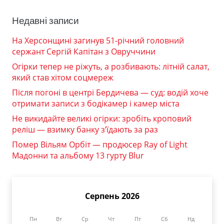
Недавні записи
На Херсонщині загинув 51-річний головний
сержант Сергій Капітан з Овруччини
Огірки тепер не ріжуть, а розбивають: літній салат,
який став хітом соцмереж
Після погоні в центрі Бердичева — суд: водій хоче
отримати записи з бодікамер і камер міста
Не викидайте великі огірки: зробіть кроповий
реліш — взимку банку з’їдають за раз
Помер Вільям Орбіт — продюсер Ray of Light
Мадонни та альбому 13 гурту Blur
Серпень 2026
Пн
Вт
Ср
Чт
Пт
Сб
Нд