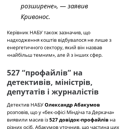
розширене»
, — заявив
Кривонос.
Керівник НАБУ також зазначив, що
надходження коштів відбувалося не лише з
енергетичного сектору, який він назвав
«найбільш темним», але й з інших сфер.
527 “профайлів” на
детективів, міністрів,
депутатів і журналістів
Детектив НАБУ
Олександр Абакумов
розповів, що у «бек-офісі Міндіча та Деркача»
виявили масив із
527 довідок-профайлів
на
різних осіб.
Абакумов уточнив, що частина цих