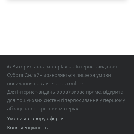
© Використання матеріалів з інтернет-видання
Субота Онлайн дозволяється лише за умови
посилання на сайт subota.online
Для інтернет-видань обов’язкове пряме, відкрите
для пошукових систем гіперпосилання у першому
абзаці на конкретний матеріал.
Умови договору оферти
Конфіденційність