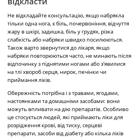
відкласти
Не відкладайте консультацію, якщо набрякла
тільки одна нога, є біль, почервоніння, відчуття
жару в шкірі, задишка, біль у грудях, різка
слабкість або набряки швидко посилюються.
Також варто звернутися до лікаря, якщо
набряки повторюються часто, не минають після
відпочинку з піднятими ногами або з’явилися
на тлі хвороб серця, нирок, печінки чи
приймання ліків.
Обережність потрібна і з травами, ягодами,
настоянками та домашніми засобами: вони
можуть впливати на дію препаратів. Особливо
це стосується людей, які приймають ліки для
розрідження крові, від тиску, серцеві
препарати, засоби від діабету або кілька ліків