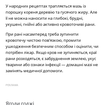
У народних рецептах трапляється мазь із
порошку кореня деревію та гусячого жиру. Але
її не можна наносити на глибокі, брудні,
укушені, гнійні або активно кровоточиві рани.
При рані насамперед треба зупинити
кровотечу чистою пов’язкою, промити
ушкодження безпечним способом і оцінити, чи
потрібен лікар. Якщо кров не зупиняється, краї
рани розходяться, є забруднення землею, укус
тварини або ознаки інфекції — домашні мазі не
замінять медичної допомоги.
РЕКЛАМА
Ягоди годжі