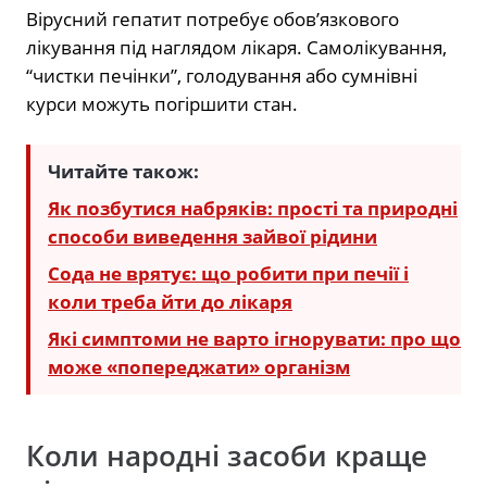
Вірусний гепатит потребує обов’язкового
лікування під наглядом лікаря. Самолікування,
“чистки печінки”, голодування або сумнівні
курси можуть погіршити стан.
Читайте також:
Як позбутися набряків: прості та природні
способи виведення зайвої рідини
Сода не врятує: що робити при печії і
коли треба йти до лікаря
Які симптоми не варто ігнорувати: про що
може «попереджати» організм
Коли народні засоби краще