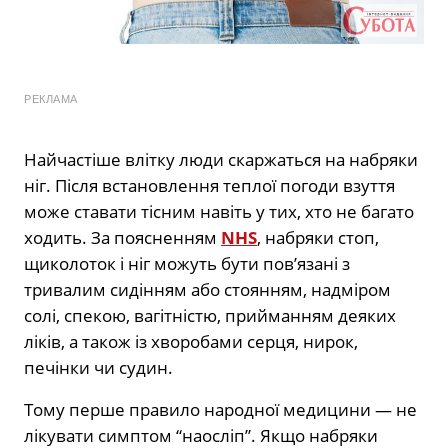
РЕКЛАМА
Найчастіше влітку люди скаржаться на набряки
ніг. Після встановлення теплої погоди взуття
може ставати тісним навіть у тих, хто не багато
ходить. За поясненням
NHS
, набряки стоп,
щиколоток і ніг можуть бути пов’язані з
тривалим сидінням або стоянням, надміром
солі, спекою, вагітністю, прийманням деяких
ліків, а також із хворобами серця, нирок,
печінки чи судин.
Тому перше правило народної медицини — не
лікувати симптом “наосліп”. Якщо набряки