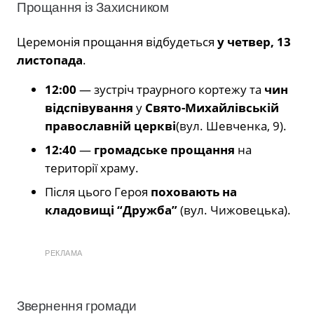
Прощання із Захисником
Церемонія прощання відбудеться
у четвер, 13
листопада
.
12:00
— зустріч траурного кортежу та
чин
відспівування
у
Свято-Михайлівській
православній церкві
(вул. Шевченка, 9).
12:40
—
громадське прощання
на
території храму.
Після цього Героя
поховають на
кладовищі “Дружба”
(вул. Чижовецька).
РЕКЛАМА
Звернення громади