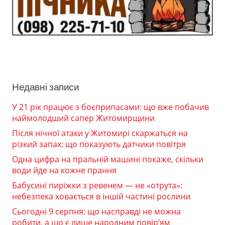
Недавні записи
У 21 рік працює з боєприпасами: що вже побачив
наймолодший сапер Житомирщини
Після нічної атаки у Житомирі скаржаться на
різкий запах: що показують датчики повітря
Одна цифра на пральній машині покаже, скільки
води йде на кожне прання
Бабусині пиріжки з ревенем — не «отрута»:
небезпека ховається в іншій частині рослини
Сьогодні 9 серпня: що насправді не можна
робити, а що є лише народним повір’ям