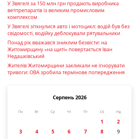
У Звягелі за 150 млн грн продають виробника
ветпрепаратів із великим промисловим
комплексом
У Звягелі зіткнулися авто і мотоцикл: водій був без
свідомості, водійку деблокували рятувальники
Понад рік вважався зниклим безвісти: на
Житомирщину «на щиті» повертається Іван
Недашківський
Жителів Житомирщини закликали не ігнорувати
тривоги: ОВА зробила термінове попередження
Серпень 2026
Пн
Вт
Ср
Чт
Пт
Сб
Нд
1
2
3
4
5
6
7
8
9