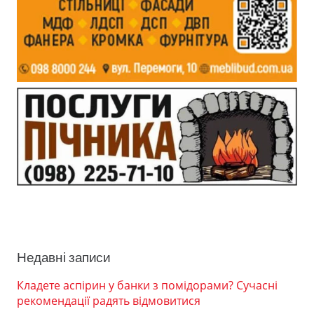
Недавні записи
Кладете аспірин у банки з помідорами? Сучасні
рекомендації радять відмовитися