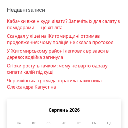
Недавні записи
Кабачки вже нікуди дівати? Запечіть їх для салату з
помідорами — це хіт літа
Скандал у ліцеї на Житомирщині отримав
продовження: чому поліція не склала протокол
У Житомирському районі легковик врізався в
дерево: водійка загинула
Огірки ростуть гачком: чому не варто одразу
сипати калій під кущі
Черняхівська громада втратила захисника
Олександра Капустіна
Серпень 2026
Пн
Вт
Ср
Чт
Пт
Сб
Нд