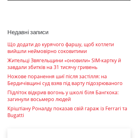
Недавні записи
Що додати до курячого фаршу, щоб котлети
вийшли неймовірно соковитими
Жительці Звягельщини «оновили» SIM-картку й
завдали збитків на 31 тисячу гривень
Ножове поранення шиї після застілля: на
Бердичівщині суд взяв під варту підозрюваного
Підліток відкрив вогонь у школі біля Бангкока:
загинули восьмеро людей
Кріштіану Роналду показав свій гараж із Ferrari та
Bugatti