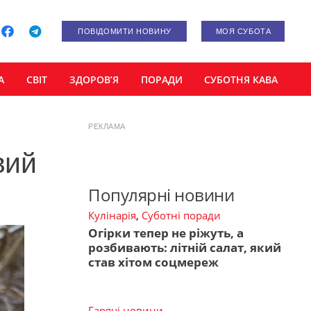
ПОВІДОМИТИ НОВИНУ
МОЯ СУБОТА
А
СВІТ
ЗДОРОВ’Я
ПОРАДИ
СУБОТНЯ КАВА
РЕКЛАМА
вий
Популярні новини
Кулінарія
,
Суботні поради
Огірки тепер не ріжуть, а
розбивають: літній салат, який
став хітом соцмереж
Гарячі новини