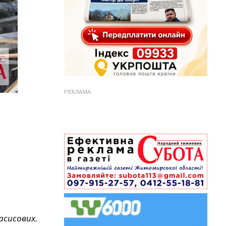
РЕКЛАМА
асисових.