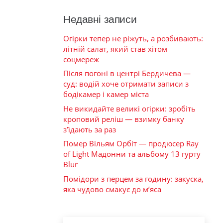
Недавні записи
Огірки тепер не ріжуть, а розбивають:
літній салат, який став хітом
соцмереж
Після погоні в центрі Бердичева —
суд: водій хоче отримати записи з
бодікамер і камер міста
Не викидайте великі огірки: зробіть
кроповий реліш — взимку банку
з’їдають за раз
Помер Вільям Орбіт — продюсер Ray
of Light Мадонни та альбому 13 гурту
Blur
Помідори з перцем за годину: закуска,
яка чудово смакує до м’яса