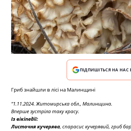
ПІДПИШІТЬСЯ НА НАС 
Гриб знайшли в лісі на Малинщині
“1.11.2024. Житомирська обл., Малинщина.
Вперше зустріла таку красу.
Із вікіпедії:
Листочня кучерява
, спарасис кучерявий, гриб б