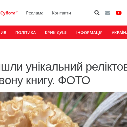
“Субота”
Реклама
Контакти
ЗИВ
ПОЛІТИКА
КРИК ДУШІ
ІНФОРМАЦІЯ
УКРАЇН
шли унікальний релікто
рвону книгу. ФОТО