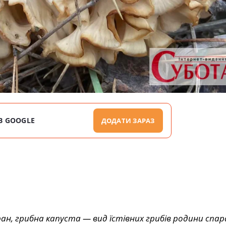
В GOOGLE
ДОДАТИ ЗАРАЗ
аран, грибна капуста — вид їстівних грибів родини спар