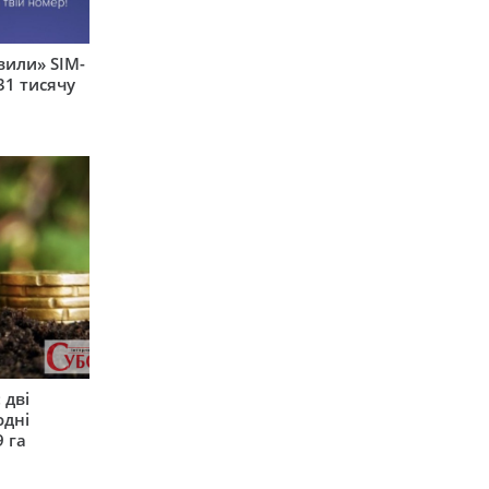
вили» SIM-
31 тисячу
 дві
одні
9 га