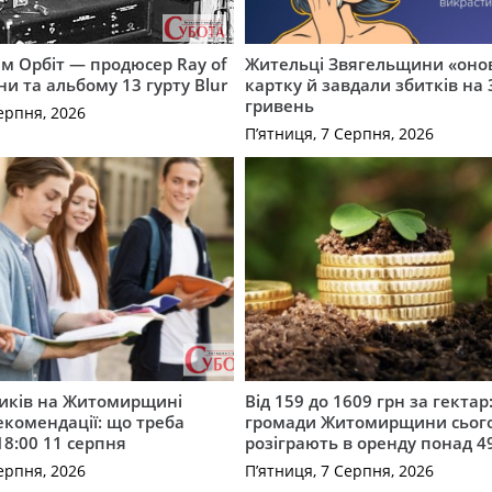
м Орбіт — продюсер Ray of
Жительці Звягельщини «оно
ни та альбому 13 гурту Blur
картку й завдали збитків на 
гривень
ерпня, 2026
П’ятниця, 7 Серпня, 2026
ників на Житомирщині
Від 159 до 1609 грн за гектар:
комендації: що треба
громади Житомирщини сьог
18:00 11 серпня
розіграють в оренду понад 4
ерпня, 2026
П’ятниця, 7 Серпня, 2026