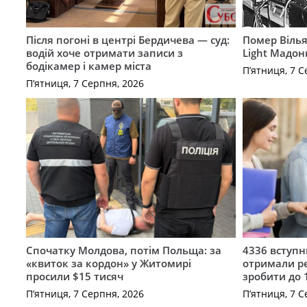
Після погоні в центрі Бердичева — суд:
Помер Вілья
водій хоче отримати записи з
Light Мадон
бодікамер і камер міста
П’ятниця, 7 С
П’ятниця, 7 Серпня, 2026
Спочатку Молдова, потім Польща: за
4336 вступ
«квиток за кордон» у Житомирі
отримали ре
просили $15 тисяч
зробити до 
П’ятниця, 7 Серпня, 2026
П’ятниця, 7 С