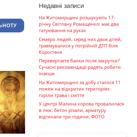
Недавні записи
На Житомирщині розшукують 17-
річну Світлану Ромащенко: має два
ЬНОТУ
татуювання на руках
Семеро людей, серед них двоє дітей,
травмувалися у потрійній ДТП біля
Коростеня
Перевертаєте банки після закрутки?
Сучасні рекомендації радять робити
інакше
На Житомирщині за добу сталося 11
пожеж на відкритих територіях:
горіли трава і сміття
У центрі Малина корова провалилася
в люк: бетон різали, арматуру
відгинали три години. ФОТО