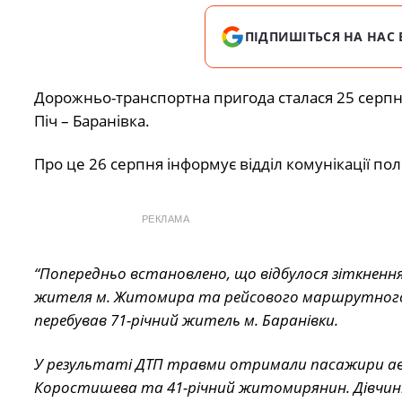
ПІДПИШІТЬСЯ НА НАС 
Дорожньо-транспортна пригода сталася 25 серпня
Піч – Баранівка.
Про це 26 серпня інформує відділ комунікації пол
РЕКЛАМА
“Попередньо встановлено, що відбулося зіткнення 
жителя м. Житомира та рейсового маршрутного мі
перебував 71-річний житель м. Баранівки.
У результаті ДТП травми отримали пасажири авто
Коростишева та 41-річний житомирянин. Дівчині н