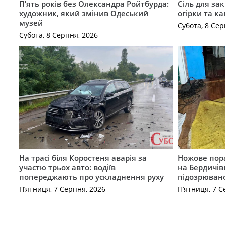
П’ять років без Олександра Ройтбурда:
Сіль для зак
художник, який змінив Одеський
огірки та ка
музей
Субота, 8 Сер
Субота, 8 Серпня, 2026
На трасі біля Коростеня аварія за
Ножове пора
участю трьох авто: водіїв
на Бердичів
попереджають про ускладнення руху
підозрюван
П’ятниця, 7 Серпня, 2026
П’ятниця, 7 С