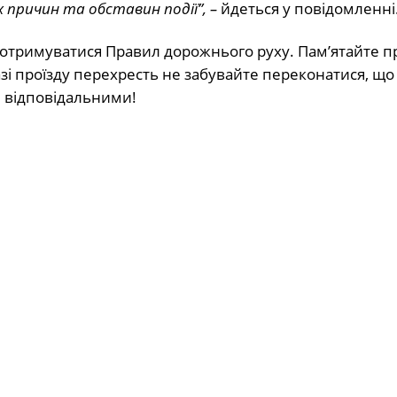
х причин та обставин події”, –
йдеться у повідомленні
дотримуватися Правил дорожнього руху. Пам’ятайте п
азі проїзду перехресть не забувайте переконатися, що
е відповідальними!