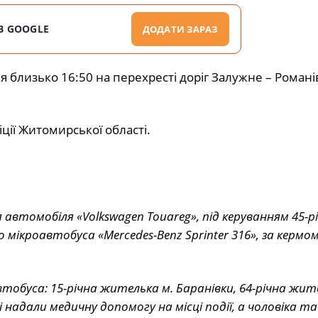
В GOOGLE
ДОДАТИ ЗАРАЗ
 близько 16:50 на перехресті доріг Залужне – Романі
іції Житомирської області.
автомобіля «Volkswagen Touareg», під керуванням 45-р
кроавтобуса «Mercedes-Benz Sprinter 316», за кермом
буса: 15-річна жителька м. Баранівки, 64-річна жите
адали медичну допомогу на місці події, а чоловіка та