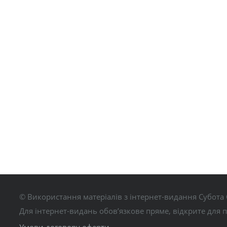
© Використання матеріалів з інтернет-видання Субота 
Для інтернет-видань обов’язкове пряме, відкрите для 
Умови договору оферти