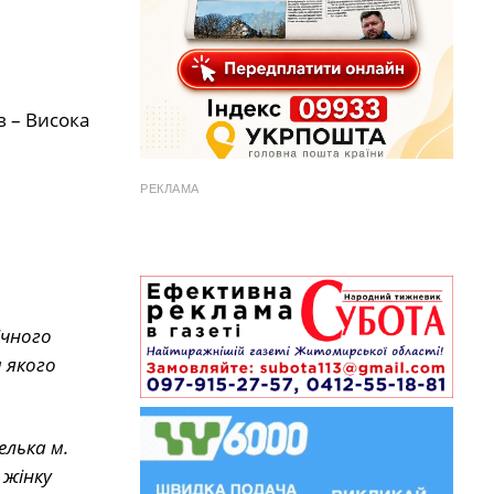
в – Висока
РЕКЛАМА
ічного
 якого
лька м.
 жінку