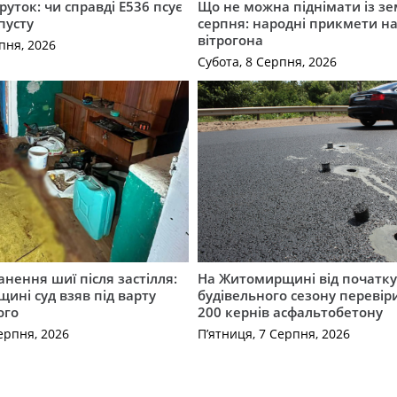
руток: чи справді Е536 псує
Що не можна піднімати із зе
пусту
серпня: народні прикмети н
вітрогона
пня, 2026
Субота, 8 Серпня, 2026
нення шиї після застілля:
На Житомирщині від початк
щині суд взяв під варту
будівельного сезону перевір
ого
200 кернів асфальтобетону
ерпня, 2026
П’ятниця, 7 Серпня, 2026