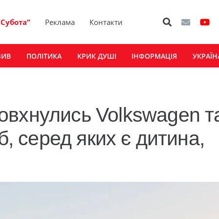
“Субота”
Реклама
Контакти
ЗИВ
ПОЛІТИКА
КРИК ДУШІ
ІНФОРМАЦІЯ
УКРАЇН
овхнулись Volkswagen т
б, серед яких є дитина,