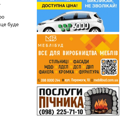
.
ро
 це буде