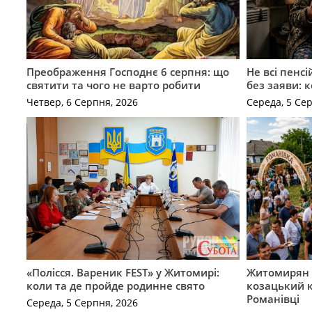
Преображення Господнє 6 серпня: що
Не всі пенс
святити та чого не варто робити
без заяви: 
Четвер, 6 Серпня, 2026
Середа, 5 Се
«Полісся. Вареник FEST» у Житомирі:
Житомирян 
коли та де пройде родинне свято
козацький к
Романівці
Середа, 5 Серпня, 2026