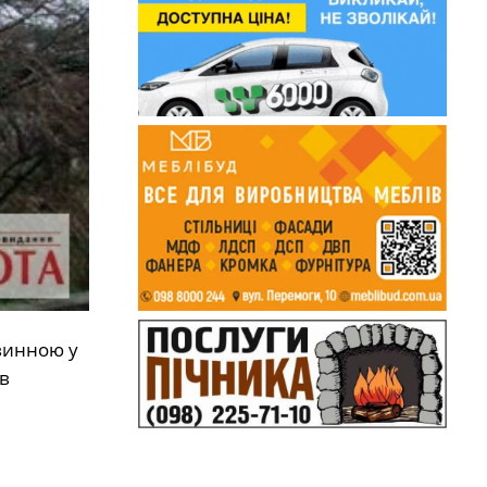
винною у
ів