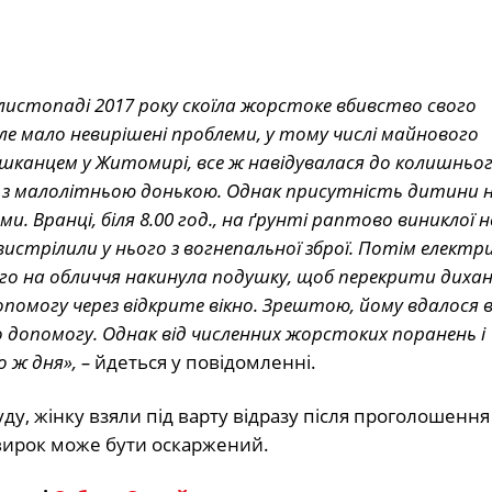
листопаді 2017 року скоїла жорстоке вбивство свого
ле мало невирішені проблеми, у тому числі майнового
ешканцем у Житомирі, все ж навідувалася до колишньо
ала з малолітньою донькою. Однак присутність дитини 
. Вранці, біля 8.00 год., на ґрунті раптово виниклої н
истрілили у нього з вогнепальної зброї. Потім елект
чого на обличчя накинула подушку, щоб перекрити дихан
помогу через відкрите вікно. Зрештою, йому вдалося
 допомогу. Однак від численних жорстоких поранень і
 ж дня», –
йдеться у повідомленні.
у, жінку взяли під варту відразу після проголошення
 вирок може бути оскаржений.