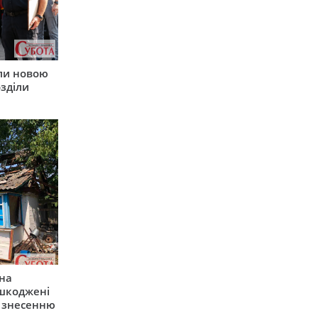
ли новою
зділи
 на
шкоджені
и знесенню