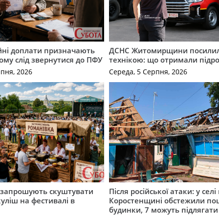
ійні доплати призначають
ДСНС Житомирщини посили
кому слід звернутися до ПФУ
технікою: що отримали підро
рпня, 2026
Середа, 5 Серпня, 2026
запрошують скуштувати
Після російської атаки: у селі
уліш на фестивалі в
Коростенщині обстежили по
будинки, 7 можуть підлягат