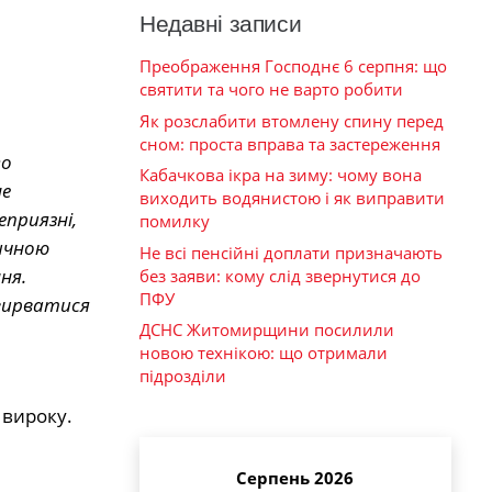
Недавні записи
Преображення Господнє 6 серпня: що
святити та чого не варто робити
Як розслабити втомлену спину перед
сном: проста вправа та застереження
го
Кабачкова ікра на зиму: чому вона
не
виходить водянистою і як виправити
еприязні,
помилку
ричною
Не всі пенсійні доплати призначають
ня.
без заяви: кому слід звернутися до
ПФУ
 вирватися
ДСНС Житомирщини посилили
новою технікою: що отримали
підрозділи
 вироку.
Серпень 2026