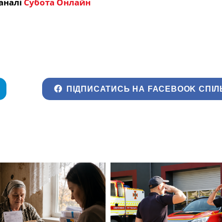
аналі
Субота Онлайн
ПІДПИСАТИСЬ НА FACEBOOK СПІЛ