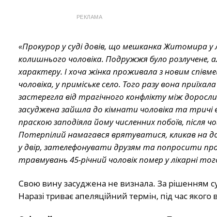
РЕКЛАМА
«Прокурор у суді довів, що мешканка Житомира у 
колишнього чоловіка. Подружжя було розлучене, а
характеру. І хоча жінка проживала з новим співм
чоловіка, у приміське село. Того разу вона приїх
застерегла від трагічного конфлікту між дорослими
засуджена зайшла до кімнати чоловіка та тричі в
праскою заподіяла йому численних побоїв, після 
Потерпілий намагався врятуватися, кликав на до
у двір, зателефонувати друзям та попросити про
травмувань 45-річний чоловік помер у лікарні того
Свою вину засуджена не визнала. За рішенням суд
Наразі триває апеляційний термін, під час якого