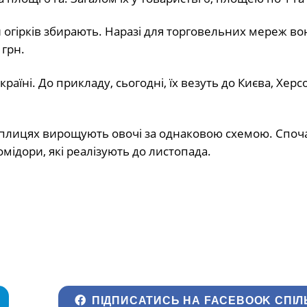
ки огірків збирають. Наразі для торговельних мереж во
 грн.
аїні. До прикладу, сьогодні, їх везуть до Києва, Херс
еплицях вирощують овочі за однаковою схемою. Споча
помідори, які реалізують до листопада.
ПІДПИСАТИСЬ НА FACEBOOK СПІЛ