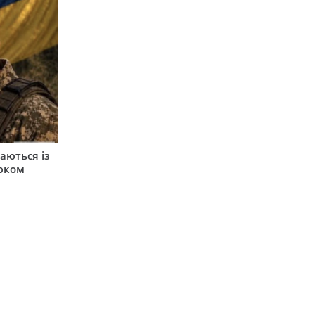
аються із
юком