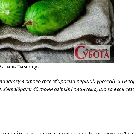
 Василь Тимощук.
 початку лютого вже збираємо перший урожай, чим зар
 Уже зібрали 40 тонн огірків і плануємо, що за весь сезо
площі 6 га. Загалом їх у товаристві 6, площею по 1 га