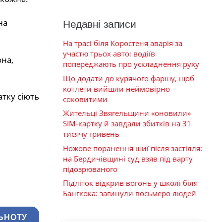
на
Недавні записи
На трасі біля Коростеня аварія за
участю трьох авто: водіїв
она,
попереджають про ускладнення руху
Що додати до курячого фаршу, щоб
котлети вийшли неймовірно
тку сіють
соковитими
Жительці Звягельщини «оновили»
SIM-картку й завдали збитків на 31
тисячу гривень
Ножове поранення шиї після застілля:
на Бердичівщині суд взяв під варту
підозрюваного
Підліток відкрив вогонь у школі біля
Бангкока: загинули восьмеро людей
ЬНОТУ