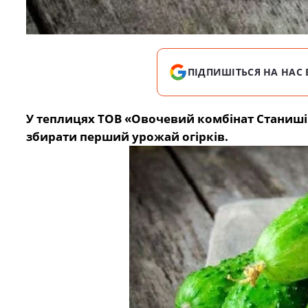
ПІДПИШІТЬСЯ НА НАС 
У теплицях ТОВ «Овочевий комбінат Станиші
збирати перший урожай огірків.