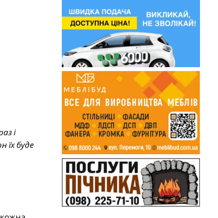
аз і
н їх буде
 кожна.