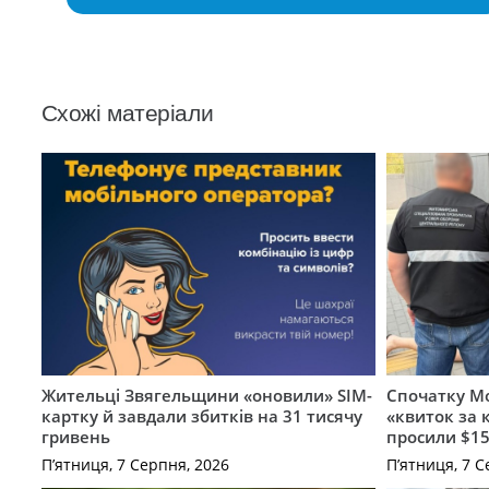
Схожі матеріали
Жительці Звягельщини «оновили» SIM-
Спочатку Мо
картку й завдали збитків на 31 тисячу
«квиток за 
гривень
просили $15
П’ятниця, 7 Серпня, 2026
П’ятниця, 7 С