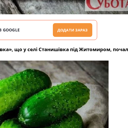
В GOOGLE
ДОДАТИ ЗАРАЗ
вка», що у селі Станишівка під Житомиром, поча