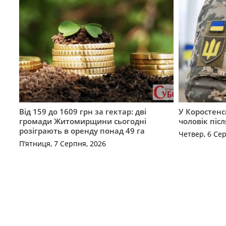
Від 159 до 1609 грн за гектар: дві
У Коростенс
громади Житомирщини сьогодні
чоловік піс
розіграють в оренду понад 49 га
Четвер, 6 Се
П’ятниця, 7 Серпня, 2026