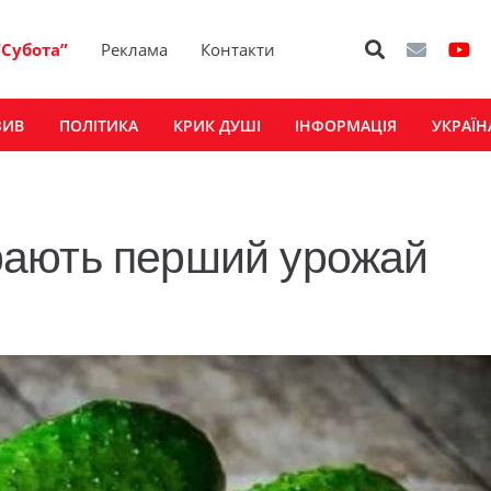
“Субота”
Реклама
Контакти
ЗИВ
ПОЛІТИКА
КРИК ДУШІ
ІНФОРМАЦІЯ
УКРАЇН
рають перший урожай