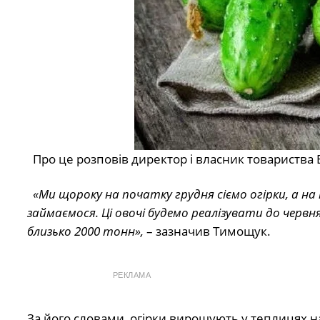
Про це розповів директор і власник товариства
«Ми щороку на початку грудня сіємо огірки, а на
займаємося. Ці овочі будемо реалізувати до червня.
близько 2000 тонн»,
– зазначив Тимощук.
РЕКЛАМА
За його словами, огірки вирощують у теплицях на 