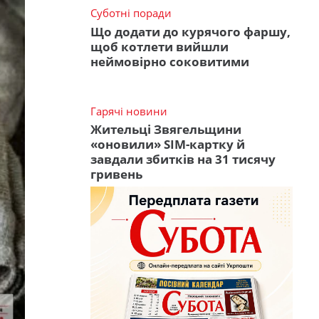
Суботні поради
Що додати до курячого фаршу,
щоб котлети вийшли
неймовірно соковитими
Гарячі новини
Жительці Звягельщини
«оновили» SIM-картку й
завдали збитків на 31 тисячу
гривень