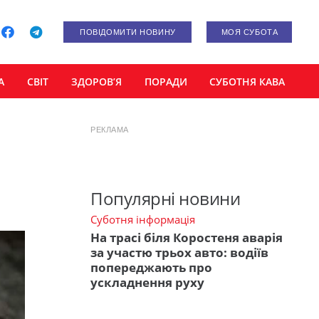
ПОВІДОМИТИ НОВИНУ
МОЯ СУБОТА
А
СВІТ
ЗДОРОВ’Я
ПОРАДИ
СУБОТНЯ КАВА
РЕКЛАМА
Популярні новини
Суботня інформація
На трасі біля Коростеня аварія
за участю трьох авто: водіїв
попереджають про
ускладнення руху