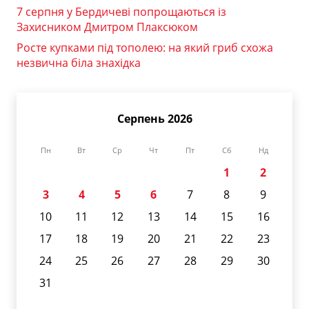
7 серпня у Бердичеві попрощаються із
Захисником Дмитром Плаксюком
Росте купками під тополею: на який гриб схожа
незвична біла знахідка
Серпень 2026
Пн
Вт
Ср
Чт
Пт
Сб
Нд
1
2
3
4
5
6
7
8
9
10
11
12
13
14
15
16
17
18
19
20
21
22
23
24
25
26
27
28
29
30
31