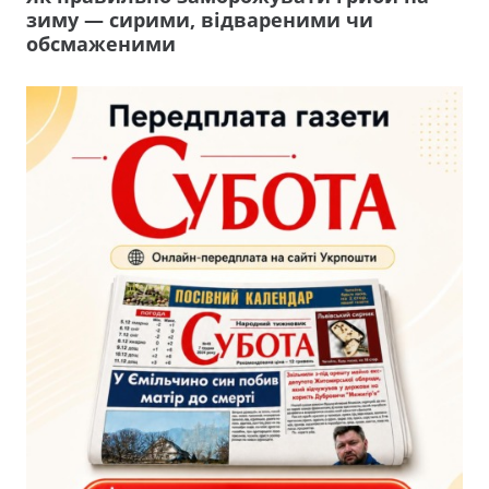
зиму — сирими, відвареними чи
обсмаженими