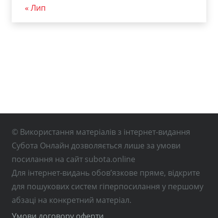
« Лип
© Використання матеріалів з інтернет-видання
Субота Онлайн дозволяється лише за умови
посилання на сайт subota.online
Для інтернет-видань обов’язкове пряме, відкрите
для пошукових систем гіперпосилання у першому
абзаці на конкретний матеріал.
Умови договору оферти