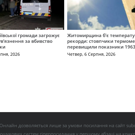
ївської громади загрожує
Житомирщина б’є температу
 ув’язнення за вбивство
рекорди: стовпчики термоме
ки
перевищили показники 1963
рпня, 2026
Четвер, 6 Серпня, 2026
Онлайн дозволяється лише за умови посилання на сайт subo
пошукових систем гіперпосилання у першому абзаці на конк