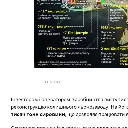
РЕКЛАМА
Інвестором і оператором виробництва виступил
реконструкцію колишнього льонозаводу. На його 
тисяч тонн сировини
, що дозволяє працювати як
Основною продукцією заводу стане волокно з пр