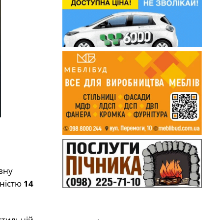
вну
жністю
14
стильній