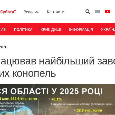
“Субота”
Реклама
Контакти
ЗИВ
ПОЛІТИКА
КРИК ДУШІ
ІНФОРМАЦІЯ
УКРАЇН
 2026
ацював найбільший зав
их конопель