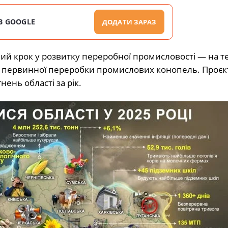
В GOOGLE
ДОДАТИ ЗАРАЗ
ий крок у розвитку переробної промисловості — на те
од первинної переробки промислових конопель. Проєк
ень області за рік.