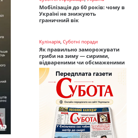
Мобілізація до 60 років: чому в
Україні не знижують
граничний вік
Кулінарія
,
Суботні поради
Як правильно заморожувати
гриби на зиму — сирими,
відвареними чи обсмаженими