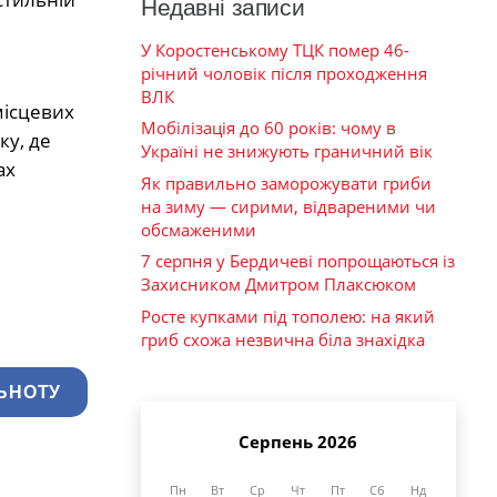
Недавні записи
У Коростенському ТЦК помер 46-
річний чоловік після проходження
ВЛК
місцевих
Мобілізація до 60 років: чому в
ку, де
Україні не знижують граничний вік
ах
Як правильно заморожувати гриби
на зиму — сирими, відвареними чи
обсмаженими
7 серпня у Бердичеві попрощаються із
Захисником Дмитром Плаксюком
Росте купками під тополею: на який
гриб схожа незвична біла знахідка
ЬНОТУ
Серпень 2026
Пн
Вт
Ср
Чт
Пт
Сб
Нд