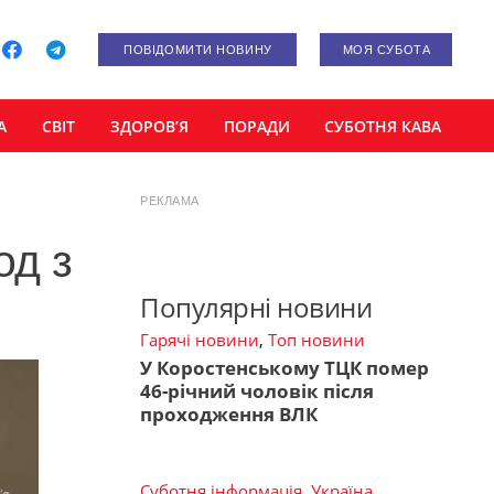
ПОВІДОМИТИ НОВИНУ
МОЯ СУБОТА
А
СВІТ
ЗДОРОВ’Я
ПОРАДИ
СУБОТНЯ КАВА
РЕКЛАМА
од з
Популярні новини
Гарячі новини
,
Топ новини
У Коростенському ТЦК помер
46-річний чоловік після
проходження ВЛК
Суботня інформація
,
Україна