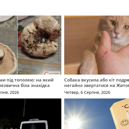
ми під тополею: на який
Собака вкусила або кіт подр
незвична біла знахідка
негайно звертатися на Жит
рпня, 2026
Четвер, 6 Серпня, 2026