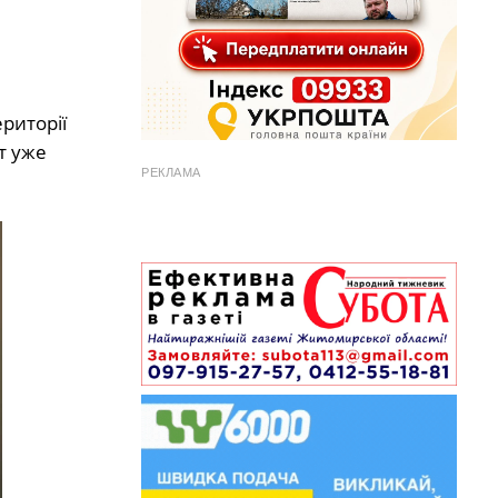
риторії
т уже
РЕКЛАМА