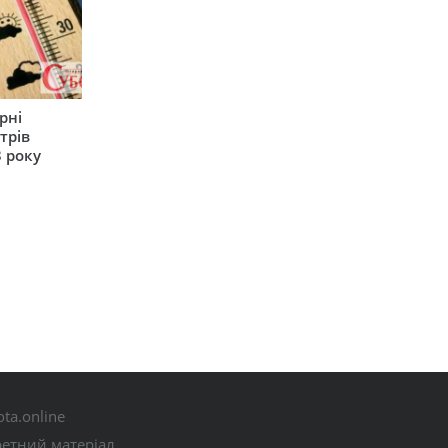
рні
трів
 року
ta.online
ретний матеріал.