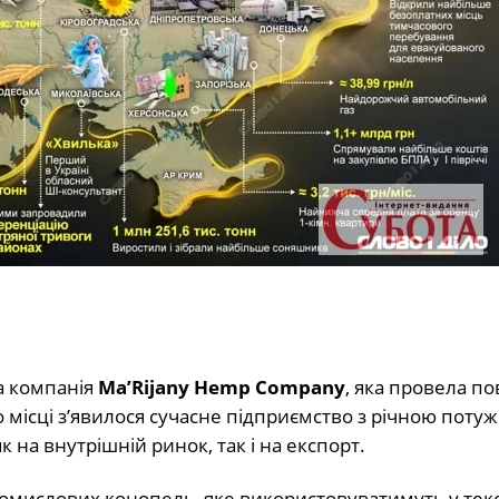
а компанія
Ma’Rijany Hemp Company
, яка провела по
місці з’явилося сучасне підприємство з річною поту
 на внутрішній ринок, так і на експорт.
омислових конопель, яке використовуватимуть у тек