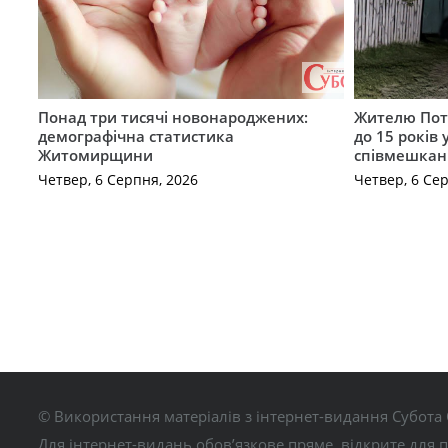
Понад три тисячі новонароджених:
Жителю Поті
демографічна статистика
до 15 років
Житомирщини
співмешкан
Четвер, 6 Серпня, 2026
Четвер, 6 Се
© Використання матеріалів з інтернет-видання Субота 
Для інтернет-видань обов’язкове пряме, відкрите для 