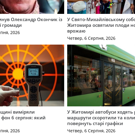
гинув Олександр Окончик із
У Свято-Михайлівському соб
ї громади
Житомира освятили плоди н
врожаю
рпня, 2026
Четвер, 6 Серпня, 2026
щині виміряли
У Житомирі автобуси ходять р
 фон 6 серпня: який
маршрути скоротили та кол
повернуть старі графіки
рпня, 2026
Четвер, 6 Серпня, 2026