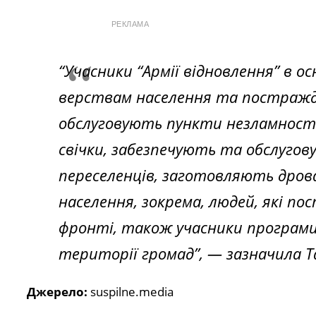
РЕКЛАМА
“Учасники “Армії відновлення” в 
верствам населення та постражд
обслуговують пункти незламності
свічки, забезпечують та обслуго
переселенців, заготовляють дрова
населення, зокрема, людей, які пос
фронті, також учасники програм
території громад”, — зазначила
Т
Джерело:
suspilne.media