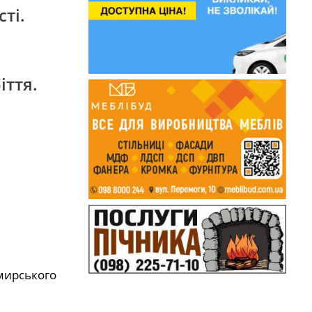
ті.
іття.
омирського