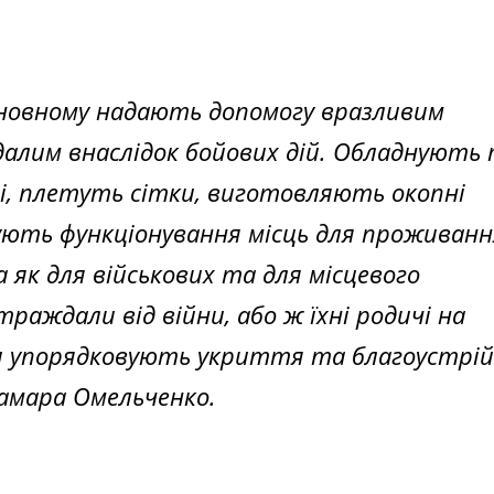
основному надають допомогу вразливим
алим внаслідок бойових дій. Обладнують
, плетуть сітки, виготовляють окопні
вують функціонування місць для проживанн
 як для військових та для місцевого
траждали від війни, або ж їхні родичі на
и упорядковують укриття та благоустрій
амара Омельченко.