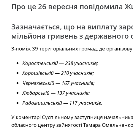
Про це 26 вересня
повідомила
Жи
Зазначається, що на виплату заро
мільйона гривень з державного с
З-поміж 39 територіальних громад, де організов
Коростенській — 238 учасників;
Хорошівській — 210 учасників;
Черняхівській — 167 учасників;
Любарській — 137 учасників;
Радомишльській — 117 учасників.
У коментарі Суспільному заступниця начальника 
обласного центру зайнятості Тамара Омельченко 