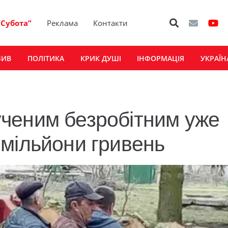
“Субота”
Реклама
Контакти
ЗИВ
ПОЛІТИКА
КРИК ДУШІ
ІНФОРМАЦІЯ
УКРАЇН
ченим безробітним уже
мільйони гривень