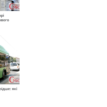
орі
ового
ідше: які
и