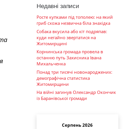
Недавні записи
Росте купками під тополею: на який
гриб схожа незвична біла знахідка
Собака вкусила або кіт подряпав:
куди негайно звертатися на
 та
Житомирщині
Корнинська громада провела в
останню путь Захисника Івана
я
Михальченка
Понад три тисячі новонароджених:
демографічна статистика
Житомирщини
На війні загинув Олександр Окончик
із Баранівської громади
Серпень 2026