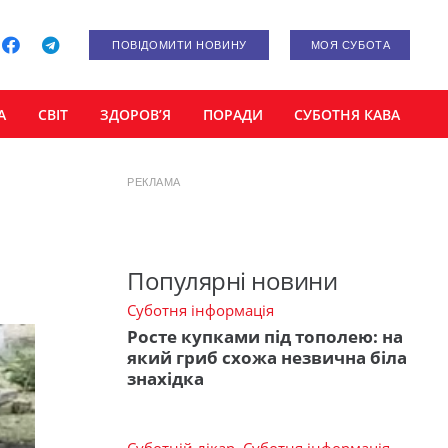
ПОВІДОМИТИ НОВИНУ
МОЯ СУБОТА
А
СВІТ
ЗДОРОВ’Я
ПОРАДИ
СУБОТНЯ КАВА
РЕКЛАМА
Популярні новини
Суботня інформація
Росте купками під тополею: на
який гриб схожа незвична біла
знахідка
Суботній лікар
,
Суботня інформація