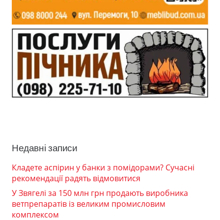
Недавні записи
Кладете аспірин у банки з помідорами? Сучасні
рекомендації радять відмовитися
У Звягелі за 150 млн грн продають виробника
ветпрепаратів із великим промисловим
комплексом