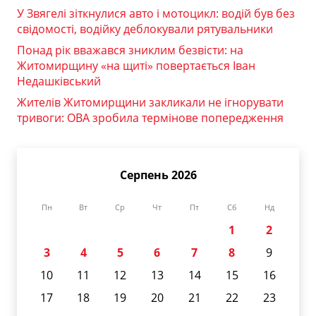
У Звягелі зіткнулися авто і мотоцикл: водій був без
свідомості, водійку деблокували рятувальники
Понад рік вважався зниклим безвісти: на
Житомирщину «на щиті» повертається Іван
Недашківський
Жителів Житомирщини закликали не ігнорувати
тривоги: ОВА зробила термінове попередження
Серпень 2026
Пн
Вт
Ср
Чт
Пт
Сб
Нд
1
2
3
4
5
6
7
8
9
10
11
12
13
14
15
16
17
18
19
20
21
22
23