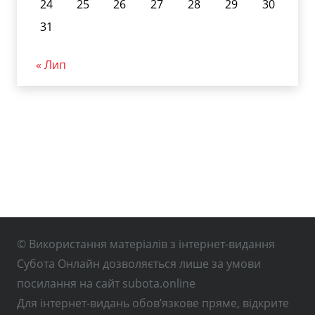
24
25
26
27
28
29
30
31
« Лип
© Використання матеріалів з інтернет-видання
Субота Онлайн дозволяється лише за умови
посилання на сайт subota.online
Для інтернет-видань обов’язкове пряме, відкрите