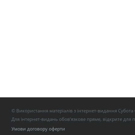
© Використання матеріалів з інтернет-видання Субота 
Для інтернет-видань обов’язкове пряме, відкрите для 
Умови договору оферти