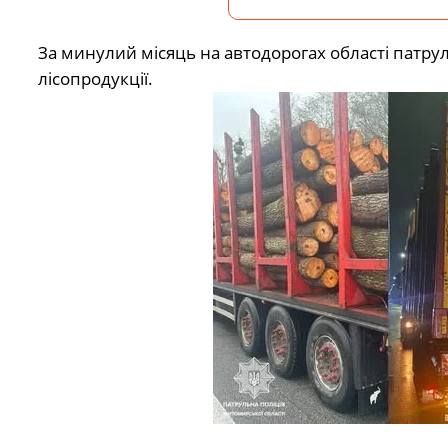
За минулий місяць на автодорогах області патр
лісопродукції.