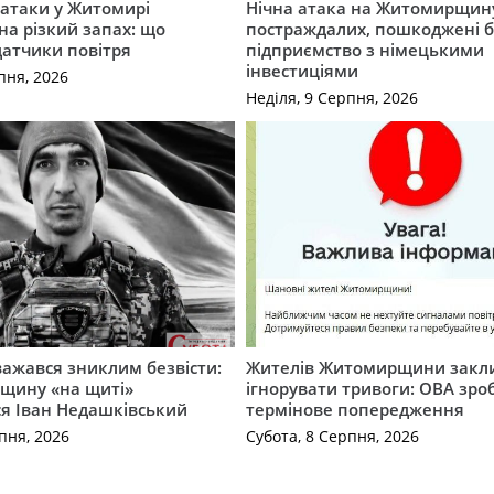
ї атаки у Житомирі
Нічна атака на Житомирщину
на різкий запах: що
постраждалих, пошкоджені б
датчики повітря
підприємство з німецькими
інвестиціями
пня, 2026
Неділя, 9 Серпня, 2026
важався зниклим безвісти:
Жителів Житомирщини закл
щину «на щиті»
ігнорувати тривоги: ОВА зро
ся Іван Недашківський
термінове попередження
пня, 2026
Субота, 8 Серпня, 2026