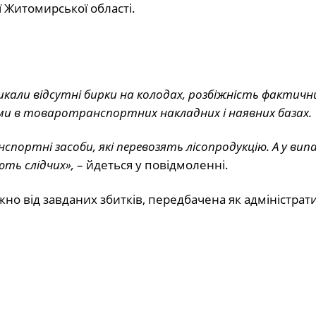
ї Житомирської області.
ликали відсутні бирки на колодах, розбіжність фактичн
ними в товаротранспортних накладних і наявних базах.
портні засоби, які перевозять лісопродукцію. А у вип
ть слідчих»,
– йдеться у повідмоленні.
но від завданих збитків, передбачена як адміністратив