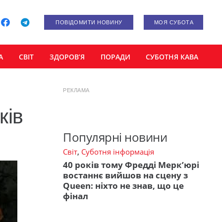
ПОВІДОМИТИ НОВИНУ
МОЯ СУБОТА
А
СВІТ
ЗДОРОВ’Я
ПОРАДИ
СУБОТНЯ КАВА
РЕКЛАМА
ків
Популярні новини
Світ
,
Суботня інформація
40 років тому Фредді Мерк’юрі
востаннє вийшов на сцену з
Queen: ніхто не знав, що це
фінал