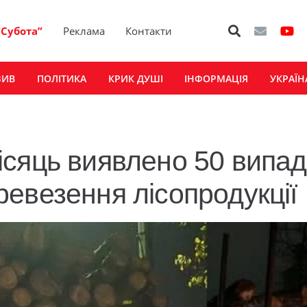
“Субота”
Реклама
Контакти
ЗИВ
ПОЛІТИКА
КРИК ДУШІ
ІНФОРМАЦІЯ
УКРАЇН
сяць виявлено 50 випад
евезення лісопродукції