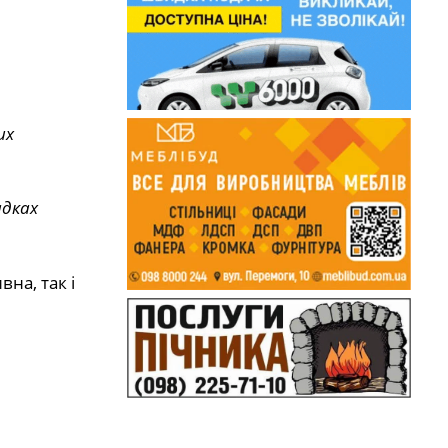
их
адках
на, так і