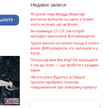
Недавні записи
40 років тому Фредді Мерк’юрі
востаннє вийшов на сцену з Queen:
ЬНОТУ
ніхто не знав, що це фінал
Їм назавжди 21–23: сім історій
молодих захисників Житомирщини
Труни висіли на скелях понад 2 тисячі
років: ДНК розкрила, хто залишив їх у
Китаї
Полуниця вже без ягід? Не залишайте
її так до осені — що зробити з кущами
зараз
«Вночі різко будить»: в Овручі
просять прибрати голосові
повідомлення про повітряну тривогу