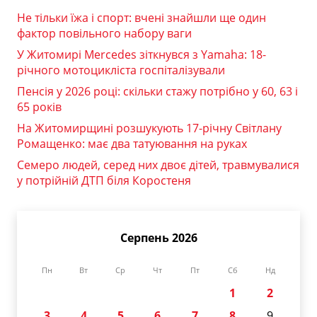
Не тільки їжа і спорт: вчені знайшли ще один
фактор повільного набору ваги
У Житомирі Mercedes зіткнувся з Yamaha: 18-
річного мотоцикліста госпіталізували
Пенсія у 2026 році: скільки стажу потрібно у 60, 63 і
65 років
На Житомирщині розшукують 17-річну Світлану
Ромащенко: має два татуювання на руках
Семеро людей, серед них двоє дітей, травмувалися
у потрійній ДТП біля Коростеня
Серпень 2026
Пн
Вт
Ср
Чт
Пт
Сб
Нд
1
2
3
4
5
6
7
8
9