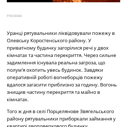
РЕКЛАМА
Уранці рятувальники ліквідовували пожежу в
Олевську Коростенського району. У
приватному будинку загорілися речі у двох
кімнатах та частина перекриття. Через сильне
задимлення існувала реальна загроза, що
полум’я охопить увесь будинок. Завдяки
оперативній роботі вогнеборців пожежу
вдалося загасити приблизно за годину. Вогонь
знищив частину перекриття та майно в
кімнатах.
Того ж дня в селі Порцелянове Звягельського
району рятувальники приборкали займання у
квартирі двоповерхового будинку.