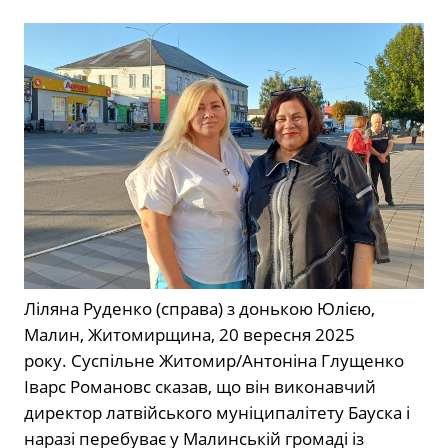
Ліляна Руденко (справа) з донькою Юлією,
Малин, Житомирщина, 20 вересня 2025
року.
Суспільне Житомир/Антоніна Глущенко
Іварс Романовс сказав, що він виконавчий
директор латвійського муніципалітету Бауска і
наразі перебуває у Малинській громаді із