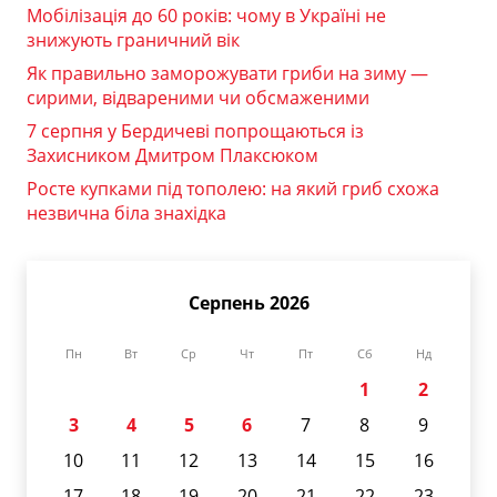
Мобілізація до 60 років: чому в Україні не
знижують граничний вік
Як правильно заморожувати гриби на зиму —
сирими, відвареними чи обсмаженими
7 серпня у Бердичеві попрощаються із
Захисником Дмитром Плаксюком
Росте купками під тополею: на який гриб схожа
незвична біла знахідка
Серпень 2026
Пн
Вт
Ср
Чт
Пт
Сб
Нд
1
2
3
4
5
6
7
8
9
10
11
12
13
14
15
16
17
18
19
20
21
22
23