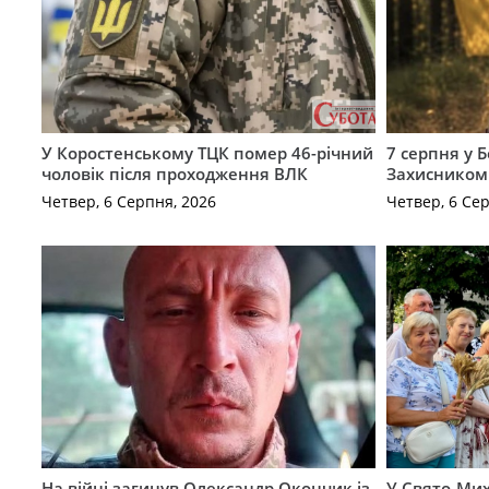
У Коростенському ТЦК помер 46-річний
7 серпня у 
чоловік після проходження ВЛК
Захисником
Четвер, 6 Серпня, 2026
Четвер, 6 Се
На війні загинув Олександр Окончик із
У Свято-Мих