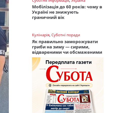
Суботня інформація
,
Україна
Мобілізація до 60 років: чому в
Україні не знижують
граничний вік
Кулінарія
,
Суботні поради
Як правильно заморожувати
гриби на зиму — сирими,
відвареними чи обсмаженими