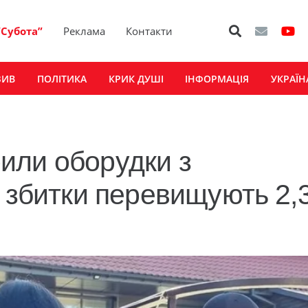
“Субота”
Реклама
Контакти
ЗИВ
ПОЛІТИКА
КРИК ДУШІ
ІНФОРМАЦІЯ
УКРАЇН
или оборудки з
: збитки перевищують 2,