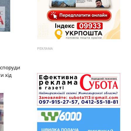
РЕКЛАМА
 споруди
и хід