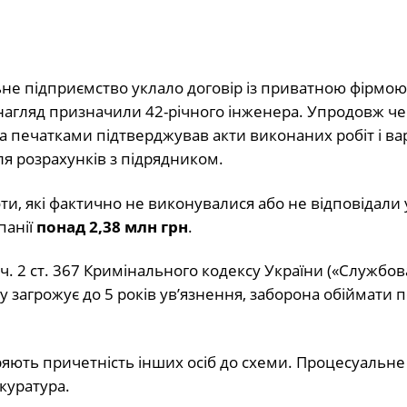
не підприємство уклало договір із приватною фірмою
 нагляд призначили 42-річного інженера. Упродовж ч
та печатками підтверджував акти виконаних робіт і вар
ля розрахунків з підрядником.
боти, які фактично не виконувалися або не відповідал
панії
понад 2,38 млн грн
.
. 2 ст. 367 Кримінального кодексу України («Службов
у загрожує до 5 років ув’язнення, заборона обіймати п
іряють причетність інших осіб до схеми. Процесуальне
куратура.