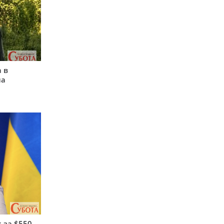
 в
на
 за $550