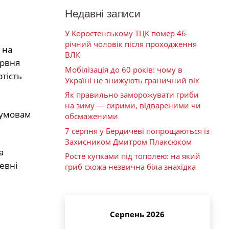
Недавні записи
У Коростенському ТЦК помер 46-
річний чоловік після проходження
 на
ВЛК
ервня
Мобілізація до 60 років: чому в
тість
Україні не знижують граничний вік
Як правильно заморожувати гриби
на зиму — сирими, відвареними чи
и умовам
обсмаженими
7 серпня у Бердичеві попрощаються із
Захисником Дмитром Плаксюком
а
Росте купками під тополею: на який
евні
гриб схожа незвична біла знахідка
Серпень 2026