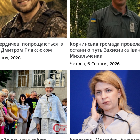
Бердичеві попрощаються із
Корнинська громада провела
 Дмитром Плаксюком
останню путь Захисника Іва
Михальченка
рпня, 2026
Четвер, 6 Серпня, 2026
айлівському соборі
Квартири, Mercedes і будинок