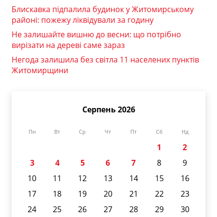
Блискавка підпалила будинок у Житомирському
районі: пожежу ліквідували за годину
Не залишайте вишню до весни: що потрібно
вирізати на дереві саме зараз
Негода залишила без світла 11 населених пунктів
Житомирщини
Серпень 2026
Пн
Вт
Ср
Чт
Пт
Сб
Нд
1
2
3
4
5
6
7
8
9
10
11
12
13
14
15
16
17
18
19
20
21
22
23
24
25
26
27
28
29
30