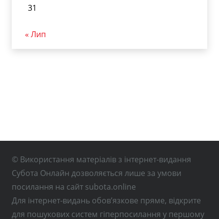
31
« Лип
© Використання матеріалів з інтернет-видання
Субота Онлайн дозволяється лише за умови
посилання на сайт subota.online
Для інтернет-видань обов’язкове пряме, відкрите
для пошукових систем гіперпосилання у першому