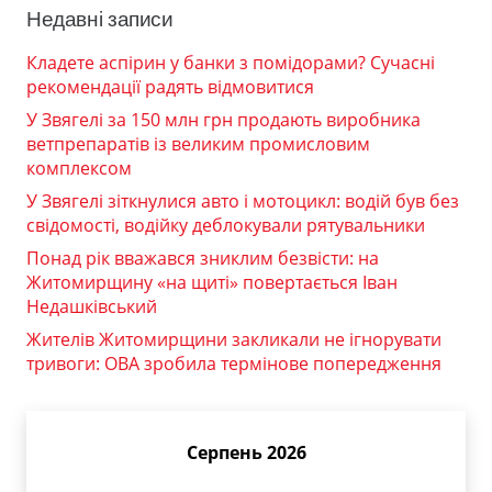
Недавні записи
Кладете аспірин у банки з помідорами? Сучасні
рекомендації радять відмовитися
У Звягелі за 150 млн грн продають виробника
ветпрепаратів із великим промисловим
комплексом
У Звягелі зіткнулися авто і мотоцикл: водій був без
свідомості, водійку деблокували рятувальники
Понад рік вважався зниклим безвісти: на
Житомирщину «на щиті» повертається Іван
Недашківський
Жителів Житомирщини закликали не ігнорувати
тривоги: ОВА зробила термінове попередження
Серпень 2026