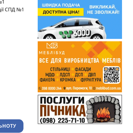
№1
ції СПД №1
ЬНОТУ