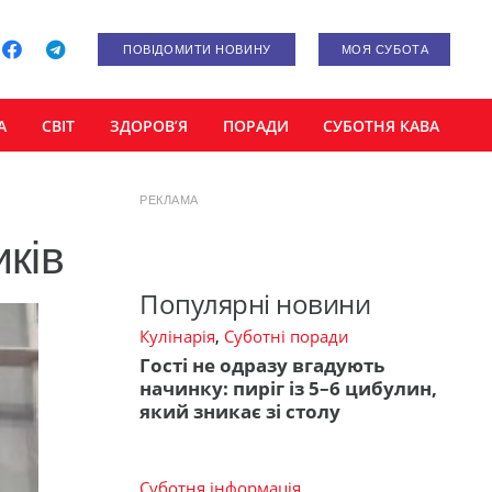
ПОВІДОМИТИ НОВИНУ
МОЯ СУБОТА
А
СВІТ
ЗДОРОВ’Я
ПОРАДИ
СУБОТНЯ КАВА
РЕКЛАМА
ків
Популярні новини
Кулінарія
,
Суботні поради
Гості не одразу вгадують
начинку: пиріг із 5–6 цибулин,
який зникає зі столу
Суботня інформація