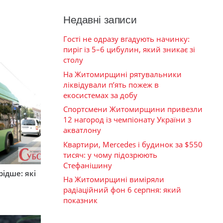
Недавні записи
Гості не одразу вгадують начинку:
пиріг із 5–6 цибулин, який зникає зі
столу
На Житомирщині рятувальники
ліквідували п’ять пожеж в
екосистемах за добу
Спортсмени Житомирщини привезли
12 нагород із чемпіонату України з
акватлону
Квартири, Mercedes і будинок за $550
тисяч: у чому підозрюють
Стефанішину
ідше: які
На Житомирщині виміряли
и
радіаційний фон 6 серпня: який
показник