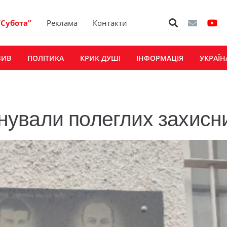
“Субота”
Реклама
Контакти
ЗИВ
ПОЛІТИКА
КРИК ДУШІ
ІНФОРМАЦІЯ
УКРАЇН
ували полеглих захисни