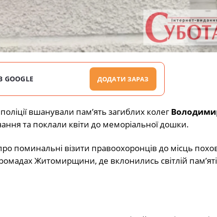
В GOOGLE
ДОДАТИ ЗАРАЗ
 поліції вшанували пам’ять загиблих колег
Володими
ння та поклали квіти до меморіальної дошки.
про поминальні візити правоохоронців до місць похо
громадах Житомирщини, де вклонились світлій пам’яті