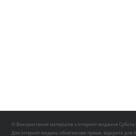
© Використання матеріалів з інтернет-видання Субота 
Для інтернет-видань обов’язкове пряме, відкрите для 