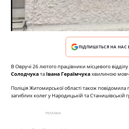
ПІДПИШІТЬСЯ НА НАС 
В Овручі 26 лютого працівники місцевого відділу
Солодчука
та
Івана Гераїмчука
хвилиною мовча
Поліція Житомирської області також повідомила 
загиблих колег у Народицькій та Станишівській 
РЕКЛАМА