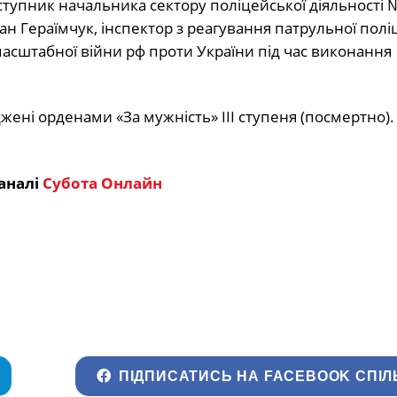
ступник начальника сектору поліцейської діяльності 
ан Гераїмчук, інспектор з реагування патрульної полі
асштабної війни рф проти України під час виконання
ені орденами «За мужність» III ступеня (посмертно).
аналі
Субота Онлайн
ПІДПИСАТИСЬ НА FACEBOOK СПІЛ