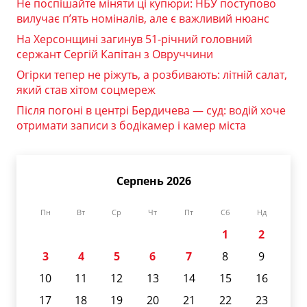
Не поспішайте міняти ці купюри: НБУ поступово
вилучає п’ять номіналів, але є важливий нюанс
На Херсонщині загинув 51-річний головний
сержант Сергій Капітан з Овруччини
Огірки тепер не ріжуть, а розбивають: літній салат,
який став хітом соцмереж
Після погоні в центрі Бердичева — суд: водій хоче
отримати записи з бодікамер і камер міста
Серпень 2026
Пн
Вт
Ср
Чт
Пт
Сб
Нд
1
2
3
4
5
6
7
8
9
10
11
12
13
14
15
16
17
18
19
20
21
22
23