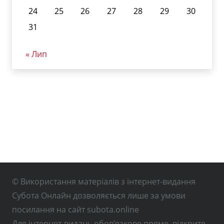
24
25
26
27
28
29
30
31
« Лип
© Використання матеріалів з інтернет-видання
Субота Онлайн дозволяється лише за умови
посилання на сайт subota.online
Для інтернет-видань обов’язкове пряме, відкрите