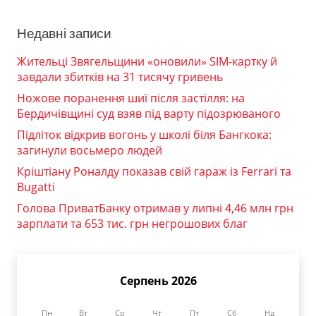
Недавні записи
Жительці Звягельщини «оновили» SIM-картку й
завдали збитків на 31 тисячу гривень
Ножове поранення шиї після застілля: на
Бердичівщині суд взяв під варту підозрюваного
Підліток відкрив вогонь у школі біля Бангкока:
загинули восьмеро людей
Кріштіану Роналду показав свій гараж із Ferrari та
Bugatti
Голова ПриватБанку отримав у липні 4,46 млн грн
зарплати та 653 тис. грн негрошових благ
Серпень 2026
Пн
Вт
Ср
Чт
Пт
Сб
Нд